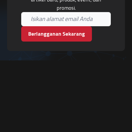
promosi.
Berlangganan Sekarang
PT. Tiga Pilar Keamanan
Grha Karya Jody - Lantai 3
Jl. Cempaka Baru No.09, Karang Asem, Condongcatur