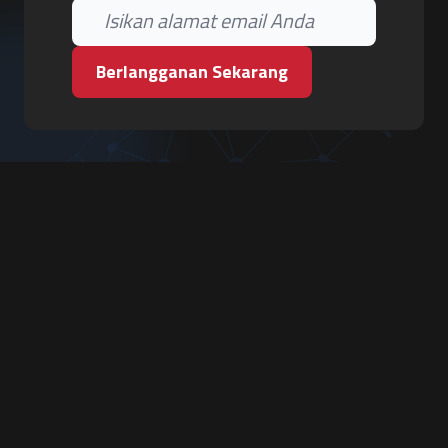
Berlangganan Sekarang
PT. Tiga Pilar Keamanan
Grha Karya Jody - Lantai 3
Jl. Cempaka Baru No.09, Karang Asem, Condongcatur
Depok, Sleman, D.I. Yogyakarta 55283