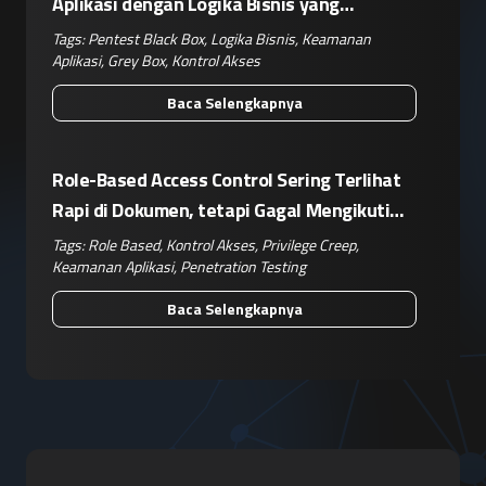
Aplikasi dengan Logika Bisnis yang
Kompleks
Tags:
Pentest Black Box
,
Logika Bisnis
,
Keamanan
Aplikasi
,
Grey Box
,
Kontrol Akses
Baca Selengkapnya
Role-Based Access Control Sering Terlihat
Rapi di Dokumen, tetapi Gagal Mengikuti
Operasional Nyata
Tags:
Role Based
,
Kontrol Akses
,
Privilege Creep
,
Keamanan Aplikasi
,
Penetration Testing
Baca Selengkapnya