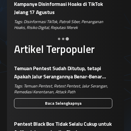
si Hoaks di TikTok
Sengaja Retas Tiga Perusahaan Ak
Kegagalan Isolasi Sandbox
Patroli Siber
,
Penanganan
Tags:
Peretasan AI
,
Agen Claude
,
Kegagalan S
tasi Merek
Keamanan Siber
,
Risiko Korporat
Artikel Terpopuler
Temuan Pentest Sudah Ditutup, tetapi
Apakah Jalur Serangannya Benar-Benar
Terputus?
Tags:
Temuan Pentest
,
Retest Pentest
,
Jalur Serangan
,
Remediasi Kerentanan
,
Attack Path
Baca Selengkapnya
Pentest Black Box Tidak Selalu Cukup untuk