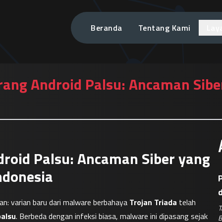
Beranda
Tentang Kami
Lay
erang Android Palsu: Ancaman Sib
droid Palsu: Ancaman Siber yang
ndonesia
P
: varian baru dari malware berbahaya 
Trojan Triada
 telah 
T
palsu
. Berbeda dengan infeksi biasa, malware ini dipasang sejak 
B