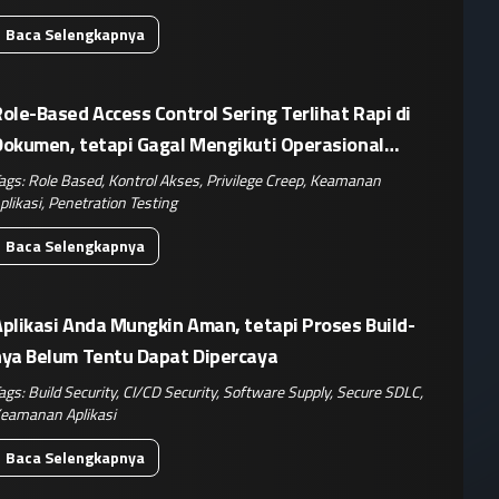
Baca Selengkapnya
ole-Based Access Control Sering Terlihat Rapi di
Dokumen, tetapi Gagal Mengikuti Operasional
Nyata
ags:
Role Based
,
Kontrol Akses
,
Privilege Creep
,
Keamanan
plikasi
,
Penetration Testing
Baca Selengkapnya
plikasi Anda Mungkin Aman, tetapi Proses Build-
nya Belum Tentu Dapat Dipercaya
ags:
Build Security
,
CI/CD Security
,
Software Supply
,
Secure SDLC
,
eamanan Aplikasi
Baca Selengkapnya