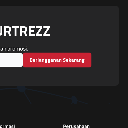
OURTREZZ
dan promosi.
Berlangganan Sekarang
formasi
Perusahaan