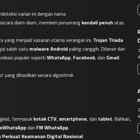
Dalam siaran pers pada Senin, 7 April 2025, Kaspersky mendeteksi varian ini dengan nama 
 secara diam-diam, memberi penyerang 
kendali penuh
 atas 
R
ra yang menjadi sasaran utama serangan ini. 
Trojan Triada
ai salah satu 
malware Android
 paling canggih. Dilansir dari 
T
A
ikasi populer seperti 
WhatsApp
, 
Facebook
, dan 
Gmail
.
 yang dihasilkan secara algoritmik
A
T
K
ngkat, termasuk 
kotak CTV
, 
smartphone
, dan 
tablet
. Bahkan, 
YoWhatsApp
 dan 
FM WhatsApp
.
k Perkuat Keamanan Digital Nasional