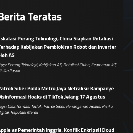
Berita Teratas
skalasi Perang Teknologi, China Siapkan Retaliasi
Terhadap Kebijakan Pemblokiran Robot dan Inverter
oleh AS
ags:
Perang Teknologi
,
Kebijakan AS
,
Retaliasi China
,
Keamanan IoT
,
isiko Pasok
atroli Siber Polda Metro Jaya Netralisir Kampanye
isinformasi Hoaks di TikTok Jelang 17 Agustus
ags:
Disinformasi TikTok
,
Patroli Siber
,
Penanganan Hoaks
,
Risiko
igital
,
Reputasi Merek
pple vs Pemerintah Inggris, Konflik Enkripsi iCloud