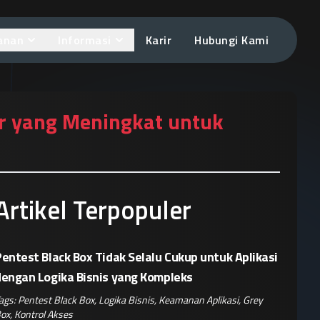
anan
Informasi
Karir
Hubungi Kami
er yang Meningkat untuk
Artikel Terpopuler
entest Black Box Tidak Selalu Cukup untuk Aplikasi
dengan Logika Bisnis yang Kompleks
ags:
Pentest Black Box
,
Logika Bisnis
,
Keamanan Aplikasi
,
Grey
ox
,
Kontrol Akses