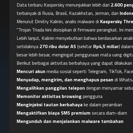
Data terbaru Kaspersky menunjukkan lebih dari 
2.600 pe
terbanyak di Rusia, Brasil, Kazakhstan, Jerman, dan 
Indon
Menurut Dmitry Kalinin, analis malware di 
Kaspersky Thr
"Trojan Triada kini disisipkan di firmware perangkat. Ini 
Lebih lanjut, Kalinin menyebutkan bahwa berdasarkan anali
setidaknya 
270 ribu dolar AS
 (sekitar 
Rp4,5 miliar
) dalam
besar lebih besar, mengingat penggunaan mata uang digital 
Berikut berbagai aktivitas berbahaya yang dapat dilakukan 
Mencuri akun
 media sosial seperti Telegram, TikTok, Fa
Menyadap, mengirim, dan menghapus pesan
 di What
Mengalihkan panggilan telepon
 dengan menyamar seba
Memonitor aktivitas browsing
 pengguna
Menginjeksi tautan berbahaya
 ke dalam peramban
Mengaktifkan biaya SMS premium
 secara diam-diam
Mengunduh dan menjalankan malware tambahan