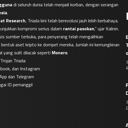
ngguna
 di seluruh dunia telah menjadi korban, dengan serangan 
esia
.
eat Research
, Triada kini telah berevolusi jauh lebih berbahaya.
menunjukkan kompromi serius dalam 
rantai pasokan
," ujar Kalinin.
sis sumber terbuka, para penyerang telah mengalihkan 
E
 bentuk aset kripto ke dompet mereka. Jumlah ini kemungkinan 
yang sulit dilacak seperti 
Monero
.
Trojan Triada:
T
R
cebook, dan Instagram
sApp dan Telegram
gai ID pemanggil
P
D
T
D
A