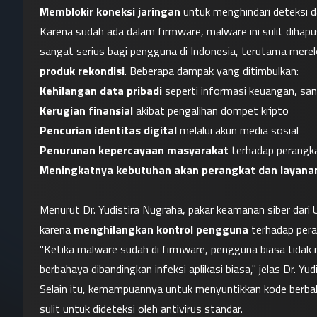
Memblokir koneksi jaringan
 untuk menghindari deteksi d
Karena sudah ada dalam firmware, malware ini sulit dihapus
sangat serius bagi pengguna di Indonesia, terutama merek
produk rekondisi
. Beberapa dampak yang ditimbulkan:
Kehilangan data pribadi
 seperti informasi keuangan, san
Kerugian finansial
 akibat pengalihan dompet kripto
Pencurian identitas digital
 melalui akun media sosial
Penurunan kepercayaan masyarakat
 terhadap perangk
Meningkatnya kebutuhan akan perangkat dan layana
Menurut Dr. Yudistira Nugraha, pakar keamanan siber dari U
karena 
menghilangkan kontrol pengguna
 terhadap pera
"Ketika malware sudah di firmware, pengguna biasa tidak me
berbahaya dibandingkan infeksi aplikasi biasa," jelas Dr. Yudi
Selain itu, kemampuannya untuk menyuntikkan kode berbah
sulit untuk dideteksi oleh antivirus standar.