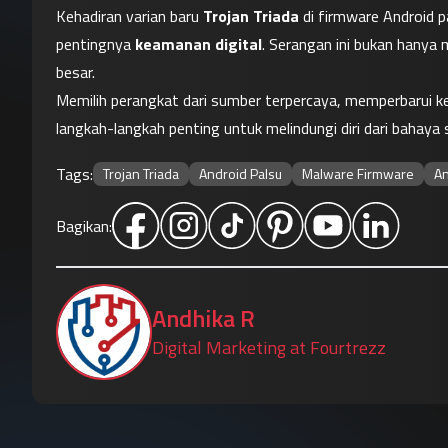
Kehadiran varian baru 
Trojan Triada
 di firmware Android 
pentingnya 
keamanan digital
. Serangan ini bukan hanya m
besar.
Memilih perangkat dari sumber terpercaya, memperbarui kea
langkah-langkah penting untuk melindungi diri dari bahaya
Tags:
Trojan Triada
Android Palsu
Malware Firmware
An
Bagikan:
Andhika R
Digital Marketing at Fourtrezz