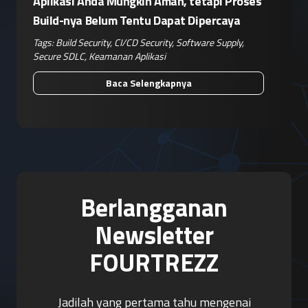
Aplikasi Anda Mungkin Aman, tetapi Proses
Build-nya Belum Tentu Dapat Dipercaya
Tags:
Build Security
,
CI/CD Security
,
Software Supply
,
Secure SDLC
,
Keamanan Aplikasi
Baca Selengkapnya
Berlangganan
Newsletter
FOURTREZZ
Jadilah yang pertama tahu mengenai