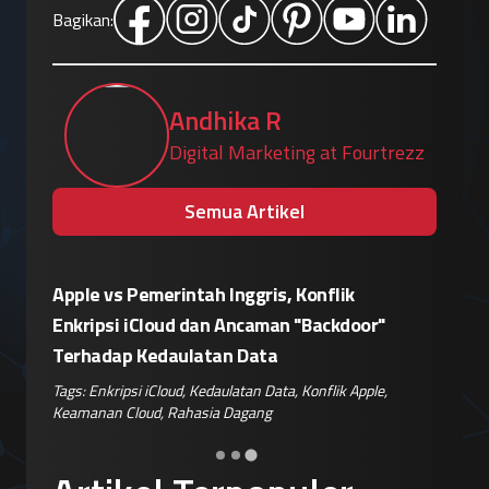
Bagikan:
Andhika R
Digital Marketing at Fourtrezz
Semua Artikel
sir
Apple vs Pemerintah Inggris, Konflik
Eskalasi
ok
Enkripsi iCloud dan Ancaman "Backdoor"
Siapkan
Terhadap Kedaulatan Data
Pemblok
nan
Tags:
Enkripsi iCloud
,
Kedaulatan Data
,
Konflik Apple
,
Tags:
Pera
Keamanan Cloud
,
Rahasia Dagang
Keamanan 