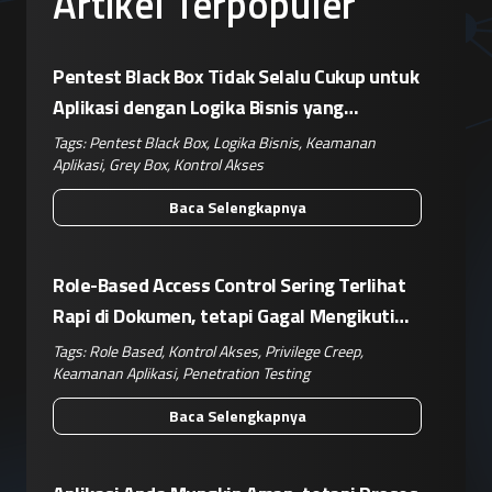
Artikel Terpopuler
Pentest Black Box Tidak Selalu Cukup untuk
Aplikasi dengan Logika Bisnis yang
Kompleks
Tags:
Pentest Black Box
,
Logika Bisnis
,
Keamanan
Aplikasi
,
Grey Box
,
Kontrol Akses
Baca Selengkapnya
Role-Based Access Control Sering Terlihat
Rapi di Dokumen, tetapi Gagal Mengikuti
Operasional Nyata
Tags:
Role Based
,
Kontrol Akses
,
Privilege Creep
,
Keamanan Aplikasi
,
Penetration Testing
Baca Selengkapnya