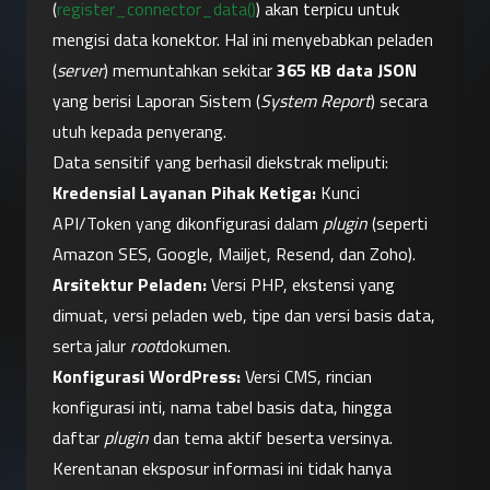
(
register_connector_data()
) akan terpicu untuk 
mengisi data konektor. Hal ini menyebabkan peladen 
(
server
) memuntahkan sekitar 
365 KB data JSON
yang berisi Laporan Sistem (
System Report
) secara 
utuh kepada penyerang.
Data sensitif yang berhasil diekstrak meliputi:
Kredensial Layanan Pihak Ketiga:
 Kunci 
API/Token yang dikonfigurasi dalam 
plugin
 (seperti 
Amazon SES, Google, Mailjet, Resend, dan Zoho).
Arsitektur Peladen:
 Versi PHP, ekstensi yang 
dimuat, versi peladen web, tipe dan versi basis data, 
serta jalur 
root
dokumen.
Konfigurasi WordPress:
 Versi CMS, rincian 
konfigurasi inti, nama tabel basis data, hingga 
daftar 
plugin
 dan tema aktif beserta versinya.
Kerentanan eksposur informasi ini tidak hanya 