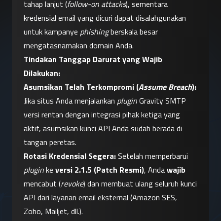
tahap lanjut (
follow-on attacks
), sementara 
kredensial email yang dicuri dapat disalahgunakan 
untuk kampanye 
phishing
 berskala besar 
mengatasnamakan domain Anda.
Tindakan Tanggap Darurat yang Wajib 
Dilakukan:
Asumsikan Telah Terkompromi (
Assume Breach
):
Jika situs Anda menjalankan 
plugin
 Gravity SMTP 
versi rentan dengan integrasi pihak ketiga yang 
aktif, asumsikan kunci API Anda sudah berada di 
tangan peretas.
Rotasi Kredensial Segera:
 Setelah memperbarui 
plugin
 ke 
versi 2.1.5 (Patch Resmi)
, Anda 
wajib
mencabut (
revoke
) dan membuat ulang seluruh kunci 
API dari layanan email eksternal (Amazon SES, 
Zoho, Mailjet, dll.).