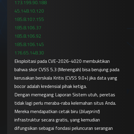
173.199.90.188
45.148.10.120
185.8.107.155
185.8.106.37
185.8.106.92
185.8.106.145
176.65.148.30
Eksploitasi pada CVE-2026-4020 membuktikan 
bahwa skor CVSS 5.3 (Menengah) bisa berujung pada 
kerusakan berskala Kritis (CVSS 9.0+) jika data yang 
bocor adalah kredensial pihak ketiga.
Dengan memegang Laporan Sistem utuh, peretas 
tidak lagi perlu meraba-raba kelemahan situs Anda. 
Mereka mendapatkan cetak biru (
blueprint
) 
infrastruktur secara gratis, yang kemudian 
difungsikan sebagai fondasi peluncuran serangan 