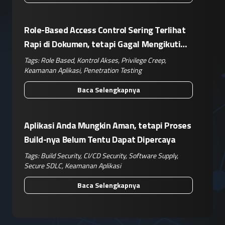
Role-Based Access Control Sering Terlihat
Rapi di Dokumen, tetapi Gagal Mengikuti
Operasional Nyata
Tags:
Role Based
,
Kontrol Akses
,
Privilege Creep
,
Keamanan Aplikasi
,
Penetration Testing
Baca Selengkapnya
Aplikasi Anda Mungkin Aman, tetapi Proses
Build-nya Belum Tentu Dapat Dipercaya
Tags:
Build Security
,
CI/CD Security
,
Software Supply
,
Secure SDLC
,
Keamanan Aplikasi
Baca Selengkapnya