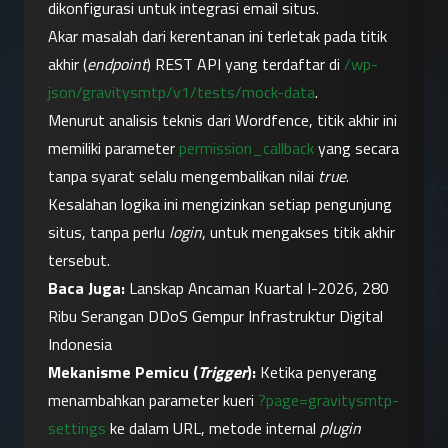
dikonfigurasi untuk integrasi email situs.
Akar masalah dari kerentanan ini terletak pada titik 
akhir (
endpoint
) REST API yang terdaftar di 
/wp-
json/gravitysmtp/v1/tests/mock-data
.
Menurut analisis teknis dari Wordfence, titik akhir ini 
memiliki parameter 
permission_callback
 yang secara 
tanpa syarat selalu mengembalikan nilai 
true
. 
Kesalahan logika ini mengizinkan setiap pengunjung 
situs, tanpa perlu 
login
, untuk mengakses titik akhir 
tersebut.
Baca Juga: 
Lanskap Ancaman Kuartal I-2026, 280 
Ribu Serangan DDoS Gempur Infrastruktur Digital 
Indonesia
Mekanisme Pemicu (
Trigger
):
 Ketika penyerang 
menambahkan parameter kueri 
?page=gravitysmtp-
settings
 ke dalam URL, metode internal 
plugin