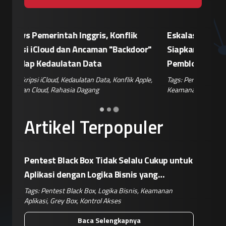
Eskalasi Perang Teknologi, China
Patroli 
or"
Siapkan Retaliasi Terhadap Kebijakan
Kampany
Pemblokiran Robot dan Inverter oleh AS
Jelang 
ple
,
Tags:
Perang Teknologi
,
Kebijakan AS
,
Retaliasi China
,
Tags:
Disin
Keamanan IoT
,
Risiko Pasok
Hoaks
,
Ris
Artikel Terpopuler
Pentest Black Box Tidak Selalu Cukup untuk
Aplikasi dengan Logika Bisnis yang
Kompleks
Tags:
Pentest Black Box
,
Logika Bisnis
,
Keamanan
Aplikasi
,
Grey Box
,
Kontrol Akses
Baca Selengkapnya