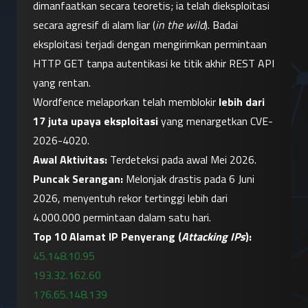
dimanfaatkan secara teoretis; ia telah dieksploitasi 
secara agresif di alam liar (
in the wild
). Badai 
eksploitasi terjadi dengan mengirimkan permintaan 
HTTP GET tanpa autentikasi ke titik akhir REST API 
yang rentan.
Wordfence melaporkan telah memblokir 
lebih dari 
17 juta upaya eksploitasi
 yang menargetkan CVE-
2026-4020.
Awal Aktivitas:
 Terdeteksi pada awal Mei 2026.
Puncak Serangan:
 Melonjak drastis pada 6 Juni 
2026, menyentuh rekor tertinggi lebih dari 
4.000.000 permintaan dalam satu hari.
Top 10 Alamat IP Penyerang (
Attacking IPs
):
45.148.10.95
193.32.162.60
176.65.148.139