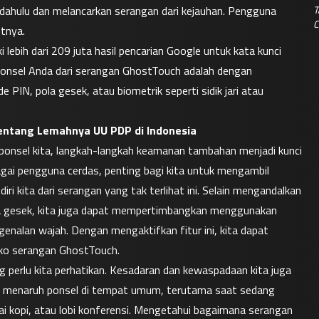
T
dahulu dan melancarkan serangan dari kejauhan. Pengguna 
C
utnya.
lebih dari 209 juta hasil pencarian Google untuk kata kunci 
 ponsel Anda dari serangan GhostTouch adalah dengan 
, pola gesek, atau biometrik seperti sidik jari atau 
Tentang Lemahnya UU PDP di Indonesia
nsel kita, langkah-langkah keamanan tambahan menjadi kunci 
agai pengguna cerdas, penting bagi kita untuk mengambil 
i kita dari serangan yang tak terlihat ini. Selain mengandalkan 
la gesek, kita juga dapat mempertimbangkan menggunakan 
nalan wajah. Dengan mengaktifkan fitur ini, kita dapat 
iko serangan GhostTouch.
perlu kita perhatikan. Kesadaran dan kewaspadaan kita juga 
ilah menaruh ponsel di tempat umum, terutama saat sedang 
ai kopi, atau lobi konferensi. Mengetahui bagaimana serangan 