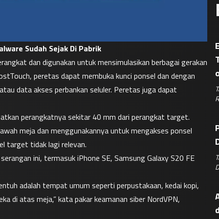
E
alware Sudah Sejak Di Pabrik
perangkat dan digunakan untuk mensimulasikan berbagai gerakan 
ostTouch, peretas dapat membuka kunci ponsel dan dengan 
T
atau data akses perbankan seluler. Peretas juga dapat 
R
atkan perangkatnya sekitar 40 mm dari perangkat target. 
P
bawah meja dan menggunakannya untuk mengakses ponsel 
D
l target tidak lagi relevan.
T
p serangan ini, termasuk iPhone SE, Samsung Galaxy S20 FE 
D
entuh adalah tempat umum seperti perpustakaan, kedai kopi, 
A
ka di atas meja,” kata pakar keamanan siber NordVPN, 