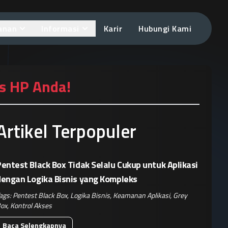
anan
Informasi
Karir
Hubungi Kami
s HP Anda!
Artikel Terpopuler
entest Black Box Tidak Selalu Cukup untuk Aplikasi
dengan Logika Bisnis yang Kompleks
ags:
Pentest Black Box
,
Logika Bisnis
,
Keamanan Aplikasi
,
Grey
ox
,
Kontrol Akses
Baca Selengkapnya