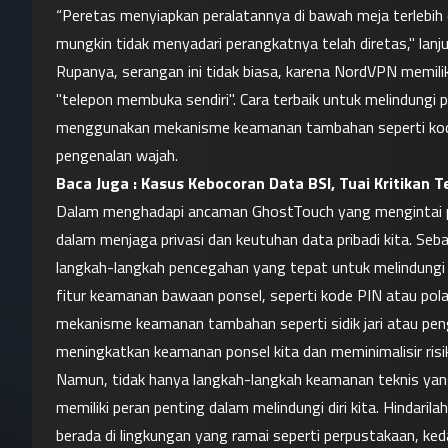
“Peretas menyiapkan peralatannya di bawah meja terlebih 
mungkin tidak menyadari perangkatnya telah diretas," lanj
Rupanya, serangan ini tidak biasa, karena NordVPN memiliki 
"telepon membuka sendiri". Cara terbaik untuk melindungi
menggunakan mekanisme keamanan tambahan seperti kode PIN
pengenalan wajah.
Baca Juga : 
Kasus Kebocoran Data BSI, Tuai Kritikan 
Dalam menghadapi ancaman GhostTouch yang mengintai po
dalam menjaga privasi dan keutuhan data pribadi kita. Seb
langkah-langkah pencegahan yang tepat untuk melindungi dir
fitur keamanan bawaan ponsel, seperti kode PIN atau po
mekanisme keamanan tambahan seperti sidik jari atau penge
meningkatkan keamanan ponsel kita dan meminimalisir ris
Namun, tidak hanya langkah-langkah keamanan teknis yang 
memiliki peran penting dalam melindungi diri kita. Hindar
berada di lingkungan yang ramai seperti perpustakaan, ked