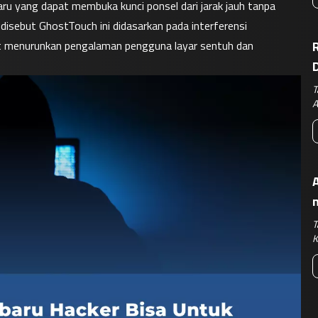
yang dapat membuka kunci ponsel dari jarak jauh tanpa 
isebut GhostTouch ini didasarkan pada interferensi 
t menurunkan pengalaman pengguna layar sentuh dan 
R
T
A
A
T
K