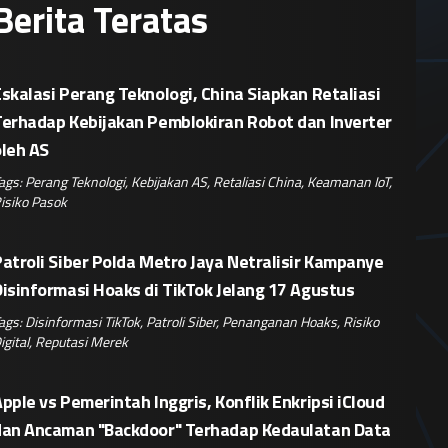
Berita Teratas
skalasi Perang Teknologi, China Siapkan Retaliasi
Terhadap Kebijakan Pemblokiran Robot dan Inverter
oleh AS
ags:
Perang Teknologi
,
Kebijakan AS
,
Retaliasi China
,
Keamanan IoT
,
isiko Pasok
atroli Siber Polda Metro Jaya Netralisir Kampanye
isinformasi Hoaks di TikTok Jelang 17 Agustus
ags:
Disinformasi TikTok
,
Patroli Siber
,
Penanganan Hoaks
,
Risiko
igital
,
Reputasi Merek
pple vs Pemerintah Inggris, Konflik Enkripsi iCloud
dan Ancaman "Backdoor" Terhadap Kedaulatan Data