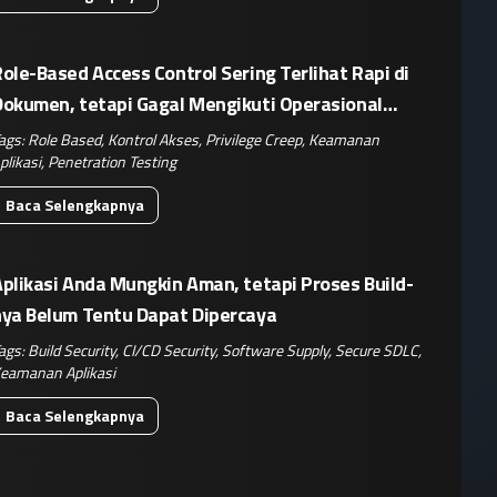
ole-Based Access Control Sering Terlihat Rapi di
Dokumen, tetapi Gagal Mengikuti Operasional
Nyata
ags:
Role Based
,
Kontrol Akses
,
Privilege Creep
,
Keamanan
plikasi
,
Penetration Testing
Baca Selengkapnya
plikasi Anda Mungkin Aman, tetapi Proses Build-
nya Belum Tentu Dapat Dipercaya
ags:
Build Security
,
CI/CD Security
,
Software Supply
,
Secure SDLC
,
eamanan Aplikasi
Baca Selengkapnya