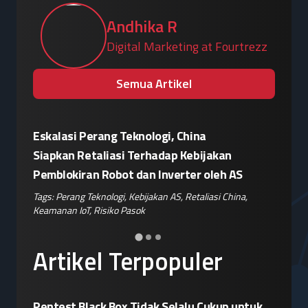
Andhika R
Digital Marketing at Fourtrezz
Semua Artikel
Eskalasi Perang Teknologi, China
Patroli 
or"
Siapkan Retaliasi Terhadap Kebijakan
Kampany
Pemblokiran Robot dan Inverter oleh AS
Jelang 
ple
,
Tags:
Perang Teknologi
,
Kebijakan AS
,
Retaliasi China
,
Tags:
Disin
Keamanan IoT
,
Risiko Pasok
Hoaks
,
Ris
Artikel Terpopuler
Pentest Black Box Tidak Selalu Cukup untuk