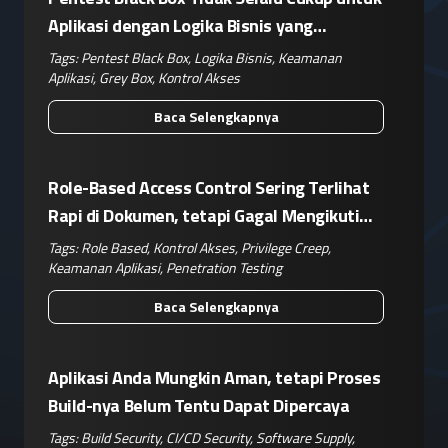
Aplikasi dengan Logika Bisnis yang
Kompleks
Tags:
Pentest Black Box
,
Logika Bisnis
,
Keamanan
Aplikasi
,
Grey Box
,
Kontrol Akses
Baca Selengkapnya
Role-Based Access Control Sering Terlihat
Rapi di Dokumen, tetapi Gagal Mengikuti
Operasional Nyata
Tags:
Role Based
,
Kontrol Akses
,
Privilege Creep
,
Keamanan Aplikasi
,
Penetration Testing
Baca Selengkapnya
Aplikasi Anda Mungkin Aman, tetapi Proses
Build-nya Belum Tentu Dapat Dipercaya
Tags:
Build Security
,
CI/CD Security
,
Software Supply
,