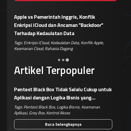
Eskalasi Perang Teknologi, China
Patroli 
or"
Siapkan Retaliasi Terhadap Kebijakan
Kampany
Pemblokiran Robot dan Inverter oleh AS
Jelang 
ple
,
Tags:
Perang Teknologi
,
Kebijakan AS
,
Retaliasi China
,
Tags:
Disin
Keamanan IoT
,
Risiko Pasok
Hoaks
,
Ris
Artikel Terpopuler
Pentest Black Box Tidak Selalu Cukup untuk
Aplikasi dengan Logika Bisnis yang
Kompleks
Tags:
Pentest Black Box
,
Logika Bisnis
,
Keamanan
Aplikasi
,
Grey Box
,
Kontrol Akses
Baca Selengkapnya