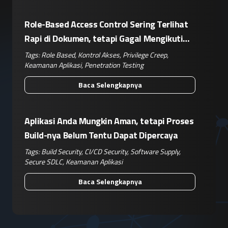
Role-Based Access Control Sering Terlihat
Rapi di Dokumen, tetapi Gagal Mengikuti
Operasional Nyata
Tags:
Role Based
,
Kontrol Akses
,
Privilege Creep
,
Keamanan Aplikasi
,
Penetration Testing
Baca Selengkapnya
Aplikasi Anda Mungkin Aman, tetapi Proses
Build-nya Belum Tentu Dapat Dipercaya
Tags:
Build Security
,
CI/CD Security
,
Software Supply
,
Secure SDLC
,
Keamanan Aplikasi
Baca Selengkapnya