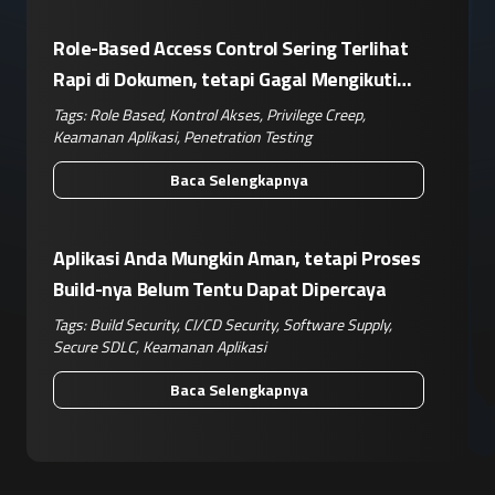
Role-Based Access Control Sering Terlihat
Rapi di Dokumen, tetapi Gagal Mengikuti
Operasional Nyata
Tags:
Role Based
,
Kontrol Akses
,
Privilege Creep
,
Keamanan Aplikasi
,
Penetration Testing
Baca Selengkapnya
Aplikasi Anda Mungkin Aman, tetapi Proses
Build-nya Belum Tentu Dapat Dipercaya
Tags:
Build Security
,
CI/CD Security
,
Software Supply
,
Secure SDLC
,
Keamanan Aplikasi
Baca Selengkapnya