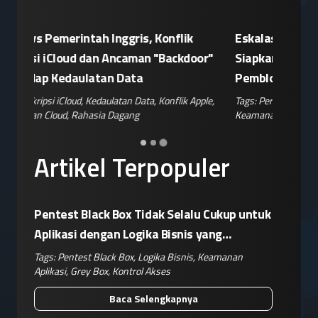
Patroli Siber Polda Metro Jaya Netralisir
Apple vs
n
Kampanye Disinformasi Hoaks di TikTok
Enkrips
 AS
Jelang 17 Agustus
Terhada
hina
,
Tags:
Disinformasi TikTok
,
Patroli Siber
,
Penanganan
Tags:
Enkri
Hoaks
,
Risiko Digital
,
Reputasi Merek
Keamanan 
Artikel Terpopuler
Pentest Black Box Tidak Selalu Cukup untuk
Aplikasi dengan Logika Bisnis yang
Kompleks
Tags:
Pentest Black Box
,
Logika Bisnis
,
Keamanan
Aplikasi
,
Grey Box
,
Kontrol Akses
Baca Selengkapnya