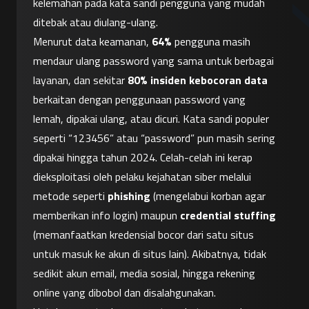
kelemahan pada kata sandi pengguna yang mudah 
ditebak atau diulang-ulang.
Menurut data keamanan, 
64%
 pengguna masih 
mendaur ulang password yang sama untuk berbagai 
layanan, dan sekitar 
80% insiden kebocoran data
berkaitan dengan penggunaan password yang 
lemah, dipakai ulang, atau dicuri. Kata sandi populer 
seperti “123456” atau “password” pun masih sering 
dipakai hingga tahun 2024. Celah-celah ini kerap 
dieksploitasi oleh pelaku kejahatan siber melalui 
metode seperti 
phishing
 (mengelabui korban agar 
memberikan info login) maupun 
credential stuffing
(memanfaatkan kredensial bocor dari satu situs 
untuk masuk ke akun di situs lain). Akibatnya, tidak 
sedikit akun email, media sosial, hingga rekening 
online yang dibobol dan disalahgunakan.