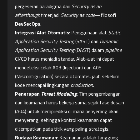
pergeseran paradigma dari 
Security as an 
afterthought
 menjadi 
Security as code
—filosofi 
DevSecOps
.
Integrasi Alat Otomatis
: Penggunaan alat 
Static 
Application Security Testing
 (SAST) dan 
Dynamic 
Application Security Testing
 (DAST) dalam 
pipeline
CI/CD harus menjadi standar. Alat-alat ini dapat 
mendeteksi celah A03 (Injection) dan A05 
(Misconfiguration) secara otomatis, jauh sebelum 
kode mencapai lingkungan 
production
.
Penerapan 
Threat Modeling
: Tim pengembangan 
dan keamanan harus bekerja sama sejak fase desain 
(A04) untuk memprediksi di mana penyerang akan 
menyerang, sehingga kontrol keamanan dapat 
ditempatkan pada titik yang paling strategis.
Budaya Keamanan
: Keamanan adalah tanggung 