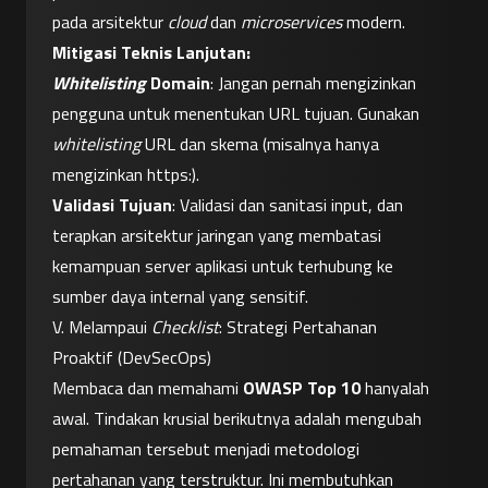
pada arsitektur 
cloud
 dan 
microservices
 modern.
Mitigasi Teknis Lanjutan:
Whitelisting
Domain
: Jangan pernah mengizinkan 
pengguna untuk menentukan URL tujuan. Gunakan 
whitelisting
 URL dan skema (misalnya hanya 
mengizinkan https:).
Validasi Tujuan
: Validasi dan sanitasi input, dan 
terapkan arsitektur jaringan yang membatasi 
kemampuan server aplikasi untuk terhubung ke 
sumber daya internal yang sensitif.
V. Melampaui 
Checklist
: Strategi Pertahanan 
Proaktif (DevSecOps)
Membaca dan memahami 
OWASP Top 10
 hanyalah 
awal. Tindakan krusial berikutnya adalah mengubah 
pemahaman tersebut menjadi metodologi 
pertahanan yang terstruktur. Ini membutuhkan 