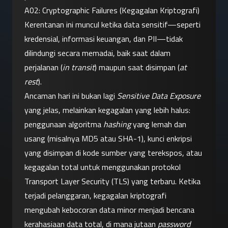
A02: Cryptographic Failures (Kegagalan Kriptografi)
Kerentanan ini muncul ketika data sensitif—seperti 
kredensial, informasi keuangan, dan PII—tidak 
dilindungi secara memadai, baik saat dalam 
perjalanan (
in transit
) maupun saat disimpan (
at 
rest
).
Ancaman hari ini bukan lagi 
Sensitive Data Exposure
yang jelas, melainkan kegagalan yang lebih halus: 
penggunaan algoritma 
hashing
 yang lemah dan 
usang (misalnya MD5 atau SHA-1), kunci enkripsi 
yang disimpan di kode sumber yang terekspos, atau 
kegagalan total untuk menggunakan protokol 
Transport Layer Security (TLS) yang terbaru. Ketika 
terjadi pelanggaran, kegagalan kriptografi 
mengubah kebocoran data minor menjadi bencana 
kerahasiaan data total, di mana jutaan 
password