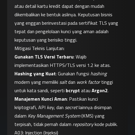
atau detail kartu kredit dapat dengan mudah 
dikembalikan ke bentuk aslinya. Keputusan bisnis 
yang enggan berinvestasi pada sertifikat TLS yang 
tepat dan pengelolaan kunci yang aman adalah 
keputusan yang berisiko tinggi.
Mitigasi Teknis Lanjutan:
Gunakan TLS Versi Terbaru
: Wajib 
implementasikan HTTPS/TLS versi 1.2 ke atas.
Hashing yang Kuat
: Gunakan fungsi 
hashing
modern yang memiliki 
salt
 dan 
work factor
 tinggi 
untuk kata sandi, seperti 
bcrypt
 atau 
Argon2
.
Manajemen Kunci Aman
: Pastikan kunci 
kriptografi, API 
key
, dan 
secret
 lainnya disimpan 
dalam 
Key Management System
 (KMS) yang 
terpisah, tidak pernah dalam 
repository
 kode publik.
A03: Injection (Injeksi)