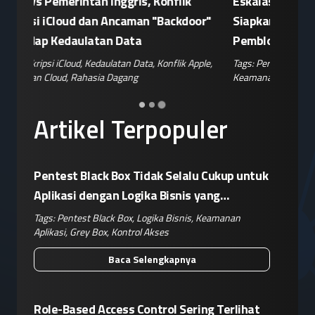
Patroli Siber Polda Metro Jaya Netralisir
Apple vs
n
Kampanye Disinformasi Hoaks di TikTok
Enkrips
 AS
Jelang 17 Agustus
Terhada
hina
,
Tags:
Disinformasi TikTok
,
Patroli Siber
,
Penanganan
Tags:
Enkri
Hoaks
,
Risiko Digital
,
Reputasi Merek
Keamanan 
Artikel Terpopuler
Pentest Black Box Tidak Selalu Cukup untuk
Aplikasi dengan Logika Bisnis yang
Kompleks
Tags:
Pentest Black Box
,
Logika Bisnis
,
Keamanan
Aplikasi
,
Grey Box
,
Kontrol Akses
Baca Selengkapnya
Role-Based Access Control Sering Terlihat