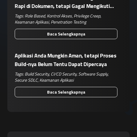
Rapi di Dokumen, tetapi Gagal Mengikuti
Operasional Nyata
Tags:
Role Based
,
Kontrol Akses
,
Privilege Creep
,
Keamanan Aplikasi
,
Penetration Testing
Baca Selengkapnya
Aplikasi Anda Mungkin Aman, tetapi Proses
Build-nya Belum Tentu Dapat Dipercaya
Tags:
Build Security
,
CI/CD Security
,
Software Supply
,
Secure SDLC
,
Keamanan Aplikasi
Baca Selengkapnya