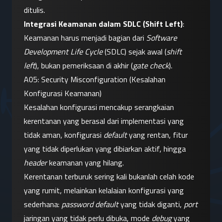
ditulis.
Integrasi Keamanan dalam SDLC (Shift Left)
: 
Keamanan harus menjadi bagian dari 
Software 
Development Life Cycle
 (SDLC) sejak awal (
shift 
left
), bukan pemeriksaan di akhir (
gate check
).
A05: Security Misconfiguration (Kesalahan 
Konfigurasi Keamanan)
Kesalahan konfigurasi mencakup serangkaian 
kerentanan yang berasal dari implementasi yang 
tidak aman, konfigurasi 
default
 yang rentan, fitur 
yang tidak diperlukan yang dibiarkan aktif, hingga 
header
 keamanan yang hilang.
Kerentanan terburuk sering kali bukanlah celah kode 
yang rumit, melainkan kelalaian konfigurasi yang 
sederhana: 
password default
 yang tidak diganti, 
port
jaringan yang tidak perlu dibuka, mode 
debug
 yang 