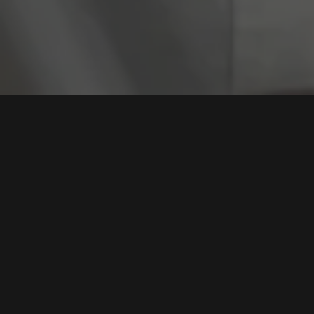
Tag:
Keamanan 
Rantai Kerentanan Inti WordPress "wp2shell" Picu
Eksekusi Kode Jarak Jauh (RCE) Tanpa Otentikasi
Tags:
Kerentanan wp2shell
,
RCE WordPress
,
Keamanan Web
,
Injeksi SQL
,
Mitigasi WAF
Baca Selengkapnya