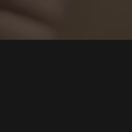
Cari
Mengupas Tuntas OWASP Top 10: Kerentanan
Aplikasi Web Paling Kritis di Tahun Ini
Tags:
OWASP Top 10
,
Keamanan Web
,
Ancaman Siber
,
Akses
Kontrol
,
Uji Penetrasi
Baca Selengkapnya