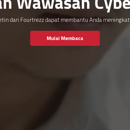
an Wawasan Cyber
ulletin dari Fourtrezz dapat membantu Anda meningk
Mulai Membaca