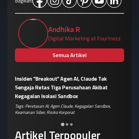
Bagikan:
Andhika R
Digital Marketing at Fourtrezz
Semua Artikel
sir
Insiden "Breakout" Agen AI, Claude Tak
Eskalasi
ok
Sengaja Retas Tiga Perusahaan Akibat
Siapkan
Kegagalan Isolasi Sandbox
Pemblok
nan
Tags:
Peretasan AI
,
Agen Claude
,
Kegagalan Sandbox
,
Tags:
Pera
Keamanan Siber
,
Risiko Korporat
Keamanan 
Artikel Terpopuler