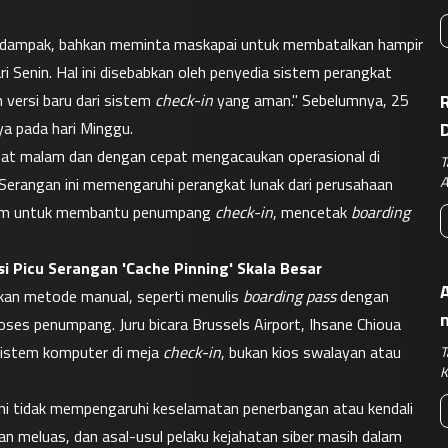
 terdampak, bahkan meminta maskapai untuk membatalkan hampir 
Senin. Hal ini disebabkan oleh penyedia sistem perangkat 
versi baru dari sistem 
check-in
 yang aman." Sebelumnya, 25 
R
ya pada hari Minggu.
umat malam dan dengan cepat mengacaukan operasional di 
T
A
 Serangan ini memengaruhi perangkat lunak dari perusahaan 
stem untuk membantu penumpang 
check-in
, mencetak 
boarding 
i Picu Serangan 'Cache Pinning' Skala Besar
A
an metode manual, seperti menulis 
boarding pass
 dengan 
s penumpang. Juru bicara Brussels Airport, Ihsane Chioua 
istem komputer di meja 
check-in
, bukan kios swalayan atau 
T
K
ni tidak mempengaruhi keselamatan penerbangan atau kendali 
ngan meluas, dan asal-usul pelaku kejahatan siber masih dalam 