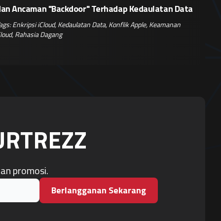
dan Ancaman "Backdoor" Terhadap Kedaulatan Data
ags:
Enkripsi iCloud
,
Kedaulatan Data
,
Konflik Apple
,
Keamanan
loud
,
Rahasia Dagang
OURTREZZ
dan promosi.
Berlangganan Sekarang