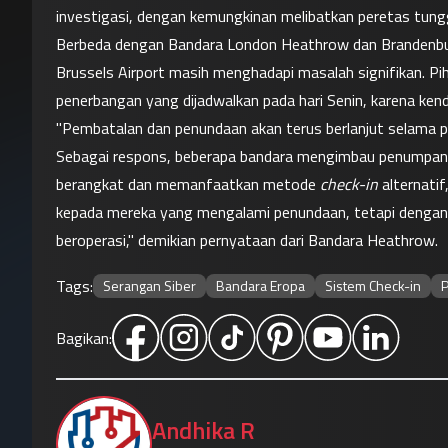
investigasi, dengan kemungkinan melibatkan peretas tungga
Berbeda dengan Bandara London Heathrow dan Brandenburg
Brussels Airport masih menghadapi masalah signifikan. P
penerbangan yang dijadwalkan pada hari Senin, karena kenda
"Pembatalan dan penundaan akan terus berlanjut selama p
Sebagai respons, beberapa bandara mengimbau penumpan
berangkat dan memanfaatkan metode 
check-in
 alternatif
kepada mereka yang mengalami penundaan, tetapi dengan 
beroperasi," demikian pernyataan dari Bandara Heathrow.
Tags:
Serangan Siber
Bandara Eropa
Sistem Check-in
P
Bagikan:
Andhika R