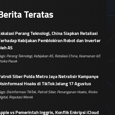
Berita Teratas
skalasi Perang Teknologi, China Siapkan Retaliasi
Terhadap Kebijakan Pemblokiran Robot dan Inverter
oleh AS
ags:
Perang Teknologi
,
Kebijakan AS
,
Retaliasi China
,
Keamanan IoT
,
isiko Pasok
atroli Siber Polda Metro Jaya Netralisir Kampanye
isinformasi Hoaks di TikTok Jelang 17 Agustus
ags:
Disinformasi TikTok
,
Patroli Siber
,
Penanganan Hoaks
,
Risiko
igital
,
Reputasi Merek
pple vs Pemerintah Inggris, Konflik Enkripsi iCloud