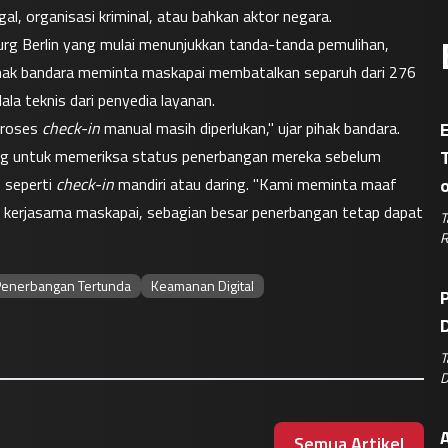
l, organisasi kriminal, atau bahkan aktor negara.
 Berlin yang mulai menunjukkan tanda-tanda pemulihan, 
ihak bandara meminta maskapai membatalkan separuh dari 276 
la teknis dari penyedia layanan.
roses 
check-in
 manual masih diperlukan," ujar pihak bandara.
E
g untuk memeriksa status penerbangan mereka sebelum 
, seperti 
check-in
 mandiri atau daring. "Kami meminta maaf 
kerjasama maskapai, sebagian besar penerbangan tetap dapat 
T
R
enerbangan Tertunda
Keamanan Digital
P
D
T
D
A
Semua Artikel