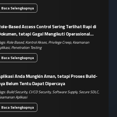
Baca Selengkapnya
ole-Based Access Control Sering Terlihat Rapi di
Dokumen, tetapi Gagal Mengikuti Operasional
Nyata
ags:
Role Based
,
Kontrol Akses
,
Privilege Creep
,
Keamanan
plikasi
,
Penetration Testing
Baca Selengkapnya
plikasi Anda Mungkin Aman, tetapi Proses Build-
nya Belum Tentu Dapat Dipercaya
ags:
Build Security
,
CI/CD Security
,
Software Supply
,
Secure SDLC
,
eamanan Aplikasi
Baca Selengkapnya