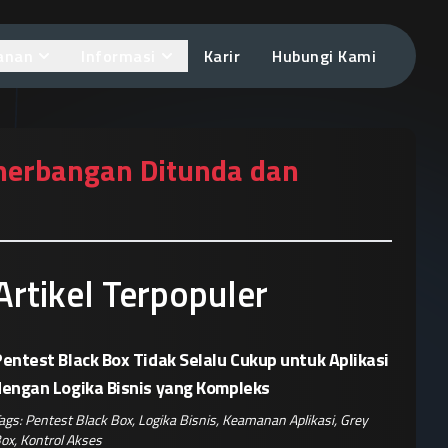
anan
Informasi
Karir
Hubungi Kami
nerbangan Ditunda dan
Artikel Terpopuler
entest Black Box Tidak Selalu Cukup untuk Aplikasi
dengan Logika Bisnis yang Kompleks
ags:
Pentest Black Box
,
Logika Bisnis
,
Keamanan Aplikasi
,
Grey
ox
,
Kontrol Akses