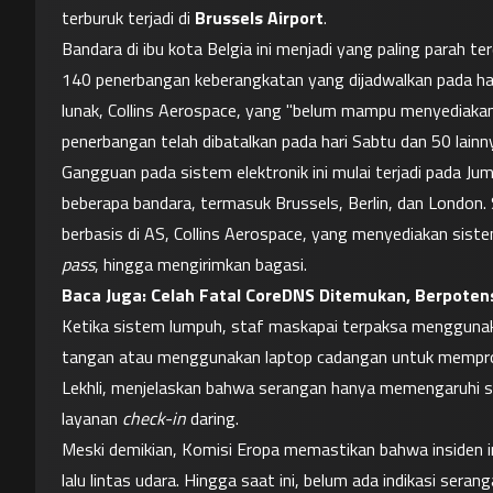
terburuk terjadi di 
Brussels Airport
.
Bandara di ibu kota Belgia ini menjadi yang paling parah
140 penerbangan keberangkatan yang dijadwalkan pada hari 
lunak, Collins Aerospace, yang "belum mampu menyediakan 
penerbangan telah dibatalkan pada hari Sabtu dan 50 lainn
Gangguan pada sistem elektronik ini mulai terjadi pada J
beberapa bandara, termasuk Brussels, Berlin, dan London.
berbasis di AS, Collins Aerospace, yang menyediakan si
pass
, hingga mengirimkan bagasi.
Baca Juga: 
Celah Fatal CoreDNS Ditemukan, Berpotens
Ketika sistem lumpuh, staf maskapai terpaksa menggunak
tangan atau menggunakan laptop cadangan untuk memprose
Lekhli, menjelaskan bahwa serangan hanya memengaruhi s
layanan 
check-in
 daring.
Meski demikian, Komisi Eropa memastikan bahwa insiden i
lalu lintas udara. Hingga saat ini, belum ada indikasi sera