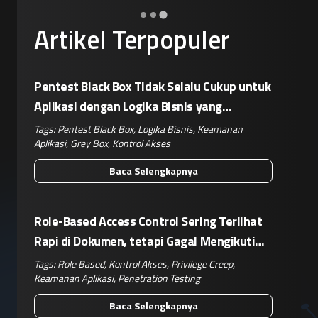
Artikel Terpopuler
Pentest Black Box Tidak Selalu Cukup untuk
Aplikasi dengan Logika Bisnis yang
Kompleks
Tags:
Pentest Black Box
,
Logika Bisnis
,
Keamanan
Aplikasi
,
Grey Box
,
Kontrol Akses
Baca Selengkapnya
Role-Based Access Control Sering Terlihat
Rapi di Dokumen, tetapi Gagal Mengikuti
Operasional Nyata
Tags:
Role Based
,
Kontrol Akses
,
Privilege Creep
,
Keamanan Aplikasi
,
Penetration Testing
Baca Selengkapnya