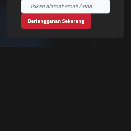
Berlangganan Sekarang
PT. Tiga Pilar Keamanan
Grha Karya Jody - Lantai 3
Jl. Cempaka Baru No.09, Karang Asem, Condongcatur
Depok, Sleman, D.I. Yogyakarta 55283