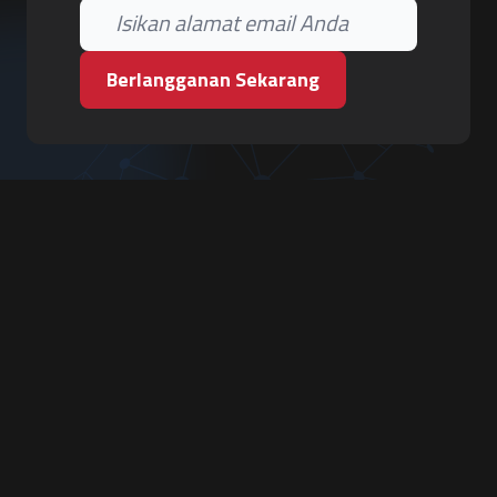
Berlangganan Sekarang
PT. Tiga Pilar Keamanan
Grha Karya Jody - Lantai 3
Jl. Cempaka Baru No.09, Karang Asem, Condongcatur
Depok, Sleman, D.I. Yogyakarta 55283