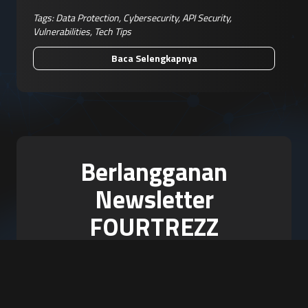
Tags:
Data Protection
,
Cybersecurity
,
API Security
,
Vulnerabilities
,
Tech Tips
Baca Selengkapnya
Berlangganan
Newsletter
FOURTREZZ
Jadilah yang pertama tahu mengenai
artikel baru, produk, event, dan
promosi.