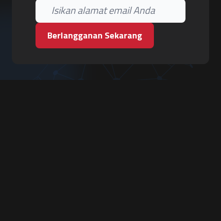
Berlangganan Sekarang
PT. Tiga Pilar Keamanan
Grha Karya Jody - Lantai 3
Jl. Cempaka Baru No.09, Karang Asem, Condongcatur
Depok, Sleman, D.I. Yogyakarta 55283