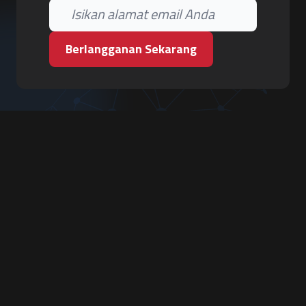
Berlangganan Sekarang
PT. Tiga Pilar Keamanan
Grha Karya Jody - Lantai 3
Jl. Cempaka Baru No.09, Karang Asem, Condongcatur
Depok, Sleman, D.I. Yogyakarta 55283