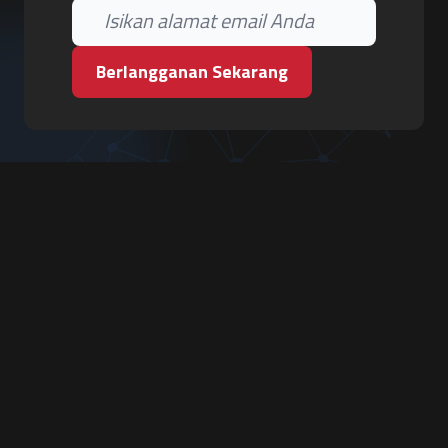
Berlangganan Sekarang
PT. Tiga Pilar Keamanan
Grha Karya Jody - Lantai 3
Jl. Cempaka Baru No.09, Karang Asem, Condongcatur
Depok, Sleman, D.I. Yogyakarta 55283