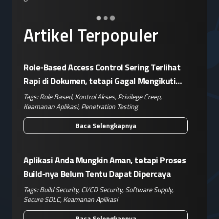
Artikel Terpopuler
Role-Based Access Control Sering Terlihat
Rapi di Dokumen, tetapi Gagal Mengikuti
Operasional Nyata
Tags:
Role Based
,
Kontrol Akses
,
Privilege Creep
,
Keamanan Aplikasi
,
Penetration Testing
Baca Selengkapnya
Aplikasi Anda Mungkin Aman, tetapi Proses
Build-nya Belum Tentu Dapat Dipercaya
Tags:
Build Security
,
CI/CD Security
,
Software Supply
,
Secure SDLC
,
Keamanan Aplikasi
Baca Selengkapnya