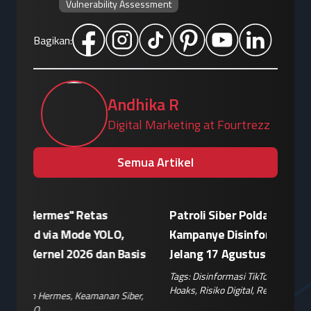
Vulnerability Assessment
Bagikan:
Andhika R
Digital Marketing at Fourtrezz
Semua Artikel
Patroli Siber Polda Metro Jaya Netralisir
Apple vs
Kampanye Disinformasi Hoaks di TikTok
Enkrips
is
Jelang 17 Agustus
Terhada
Tags:
Disinformasi TikTok
,
Patroli Siber
,
Penanganan
Tags:
Enkri
Hoaks
,
Risiko Digital
,
Reputasi Merek
Keamanan 
er
,