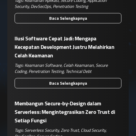
Tags:
Keamanan Aplikasi
,
Secure Coding
,
Application
Security
,
DevSecOps
,
Penetration Testing
Baca Selengkapnya
Ilusi Software Cepat Jadi: Mengapa
Kecepatan Development Justru Melahirkan
Celah Keamanan
Tags:
Keamanan Software
,
Celah Keamanan
,
Secure
Coding
,
Penetration Testing
,
Technical Debt
Baca Selengkapnya
Membangun Secure-by-Design dalam
Serverless: Mengintegrasikan Zero Trust di
Setiap Fungsi
Tags:
Serverless Security
,
Zero Trust
,
Cloud Security
,