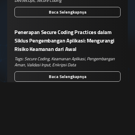
DevSecOps
,
Secure Coding
Baca Selengkapnya
Penerapan Secure Coding Practices dalam
Siklus Pengembangan Aplikasi: Mengurangi
Risiko Keamanan dari Awal
Tags:
Secure Coding
,
Keamanan Aplikasi
,
Pengembangan
Aman
,
Validasi Input
,
Enkripsi Data
Baca Selengkapnya
Secure Coding: Strategi Esensial dalam
Mewujudkan Keamanan Siber
Tags:
Keamanan Siber
,
Proteksi Data
,
Secure Coding
,
Pengembangan Aplikasi Aman
,
Prinsip Keamanan
Perangkat Lunak