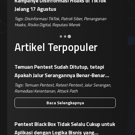
ikTok
Sengaja Retas Tiga Perusahaan Akibat
Siapk
Kegagalan Isolasi Sandbox
Pembl
nganan
Tags:
Peretasan AI
,
Agen Claude
,
Kegagalan Sandbox
,
Tags:
P
Keamanan Siber
,
Risiko Korporat
Keaman
Artikel Terpopuler
Temuan Pentest Sudah Ditutup, tetapi
Apakah Jalur Serangannya Benar-Benar
Terputus?
Tags:
Temuan Pentest
,
Retest Pentest
,
Jalur Serangan
,
Remediasi Kerentanan
,
Attack Path
Baca Selengkapnya
Pentest Black Box Tidak Selalu Cukup untuk
Aplikasi dengan Logika Bisnis yang