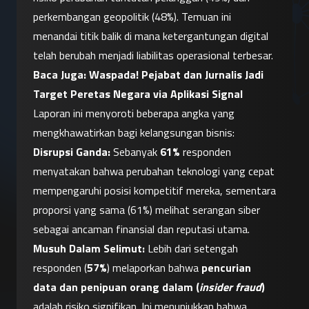
perkembangan geopolitik (48%). Temuan ini 
menandai titik balik di mana ketergantungan digital 
telah berubah menjadi liabilitas operasional terbesar.
Baca Juga: 
Waspada! Pejabat dan Jurnalis Jadi 
Target Peretas Negara via Aplikasi Signal
Laporan ini menyoroti beberapa angka yang 
mengkhawatirkan bagi kelangsungan bisnis:
Disrupsi Ganda:
 Sebanyak 
61%
 responden 
menyatakan bahwa perubahan teknologi yang cepat 
mempengaruhi posisi kompetitif mereka, sementara 
proporsi yang sama (61%) melihat serangan siber 
sebagai ancaman finansial dan reputasi utama.
Musuh Dalam Selimut:
 Lebih dari setengah 
responden (
57%
) melaporkan bahwa 
pencurian 
data dan penipuan orang dalam (
insider fraud
)
adalah risiko signifikan. Ini menunjukkan bahwa 