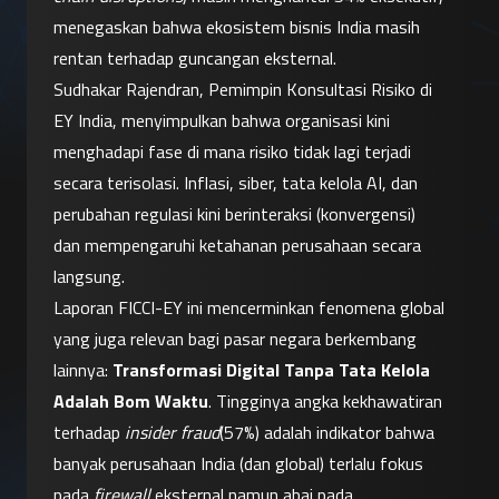
menegaskan bahwa ekosistem bisnis India masih 
rentan terhadap guncangan eksternal.
Sudhakar Rajendran, Pemimpin Konsultasi Risiko di 
EY India, menyimpulkan bahwa organisasi kini 
menghadapi fase di mana risiko tidak lagi terjadi 
secara terisolasi. Inflasi, siber, tata kelola AI, dan 
perubahan regulasi kini berinteraksi (konvergensi) 
dan mempengaruhi ketahanan perusahaan secara 
langsung.
Laporan FICCI-EY ini mencerminkan fenomena global 
yang juga relevan bagi pasar negara berkembang 
lainnya: 
Transformasi Digital Tanpa Tata Kelola 
Adalah Bom Waktu
. Tingginya angka kekhawatiran 
terhadap 
insider fraud
(57%) adalah indikator bahwa 
banyak perusahaan India (dan global) terlalu fokus 
pada 
firewall
 eksternal namun abai pada 