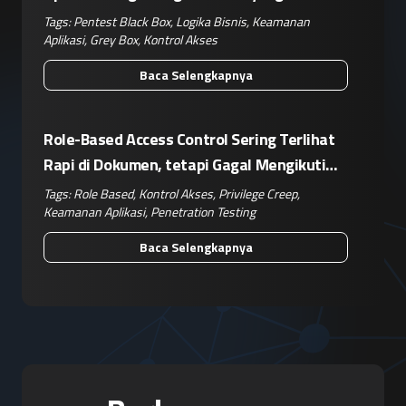
Kompleks
Tags:
Pentest Black Box
,
Logika Bisnis
,
Keamanan
Aplikasi
,
Grey Box
,
Kontrol Akses
Baca Selengkapnya
Role-Based Access Control Sering Terlihat
Rapi di Dokumen, tetapi Gagal Mengikuti
Operasional Nyata
Tags:
Role Based
,
Kontrol Akses
,
Privilege Creep
,
Keamanan Aplikasi
,
Penetration Testing
Baca Selengkapnya