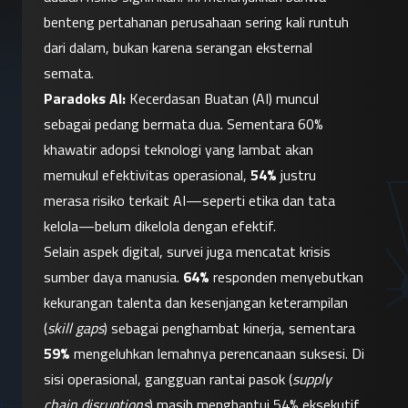
benteng pertahanan perusahaan sering kali runtuh 
dari dalam, bukan karena serangan eksternal 
semata.
Paradoks AI:
 Kecerdasan Buatan (AI) muncul 
sebagai pedang bermata dua. Sementara 60% 
khawatir adopsi teknologi yang lambat akan 
memukul efektivitas operasional, 
54%
 justru 
merasa risiko terkait AI—seperti etika dan tata 
kelola—belum dikelola dengan efektif.
Selain aspek digital, survei juga mencatat krisis 
sumber daya manusia. 
64%
 responden menyebutkan 
kekurangan talenta dan kesenjangan keterampilan 
(
skill gaps
) sebagai penghambat kinerja, sementara 
59%
 mengeluhkan lemahnya perencanaan suksesi. Di 
sisi operasional, gangguan rantai pasok (
supply 
chain disruptions
) masih menghantui 54% eksekutif, 