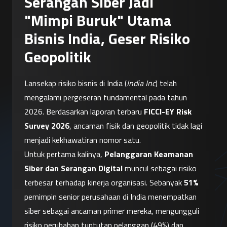
Serangan Siber Jadi
"Mimpi Buruk" Utama
Bisnis India, Geser Risiko
Geopolitik
Lansekap risiko bisnis di India (
India Inc
) telah 
mengalami pergeseran fundamental pada tahun 
2026. Berdasarkan laporan terbaru 
FICCI-EY Risk 
Survey 2026
, ancaman fisik dan geopolitik tidak lagi 
menjadi kekhawatiran nomor satu.
Untuk pertama kalinya, 
Pelanggaran Keamanan 
Siber dan Serangan Digital
 muncul sebagai risiko 
terbesar terhadap kinerja organisasi. Sebanyak 
51%
pemimpin senior perusahaan di India menempatkan 
siber sebagai ancaman primer mereka, mengungguli 
risiko perubahan tuntutan pelanggan (49%) dan 