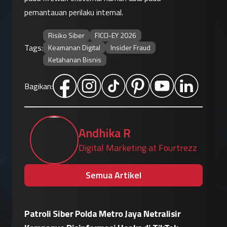
pemantauan perilaku internal.
Risiko Siber
FICCI-EY 2026
Tags:
Keamanan Digital
Insider Fraud
Ketahanan Bisnis
Bagikan:
Andhika R
Digital Marketing at Fourtrezz
Semua Artikel
alisir
Insiden "Breakout" Agen AI, Claude Tak
Eskal