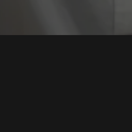
Tag:
Log Aktivi
Audit Trail Bukan Fitur Tambahan: Mengapa
Aplikasi Bisnis Harus Bisa Menjawab Siapa
Melakukan Apa
Tags:
Audit Trail
,
Aplikasi Bisnis
,
Keamanan Data
,
Log Aktivitas
,
Compliance IT