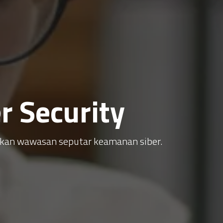
 Security
atkan wawasan seputar keamanan siber.