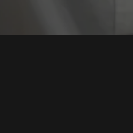
Tag:
Protokol I
Eksploitasi Kritis VPN Check Point (CVE-2026-
50751), Afiliasi Ransomware Qilin Targetkan
Protokol Usang
Tags:
VPN Checkpoint
,
Celah Kritis
,
Ransomware Qilin
,
Keamanan
Siber
,
Protokol IKEv1