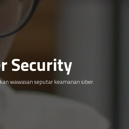
 Security
atkan wawasan seputar keamanan siber.