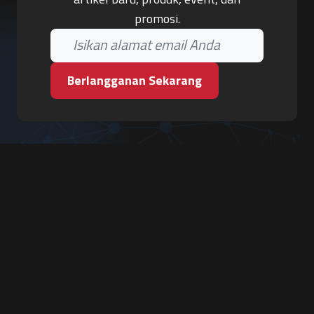
promosi.
Berlangganan Sekarang
PT. Tiga Pilar Keamanan
Grha Karya Jody - Lantai 3
Jl. Cempaka Baru No.09, Karang Asem, Condongcatur