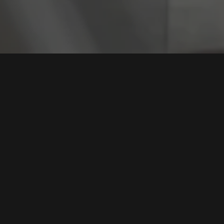
Tag:
Serangan Phi
3 Teknik Hacker Mencuri Password Anda dan Cara
Mencegahnya
Tags:
Serangan Phishing
,
Perlindungan Data
,
Keamanan Password
Serangan Keylogger
,
Serangan MITM
Baca Selengkapnya