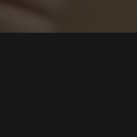
Cari
Disebutkan Total Kerugian Akibat Windows
Tumbang Diprediksi Mencapai Rp 16 Triliun!
Tags:
Keamanan Siber
,
Serangan Phishing
,
Windows Tumbang
,
Kerugian Ekonomi
,
Gangguan TI
Baca Selengkapnya