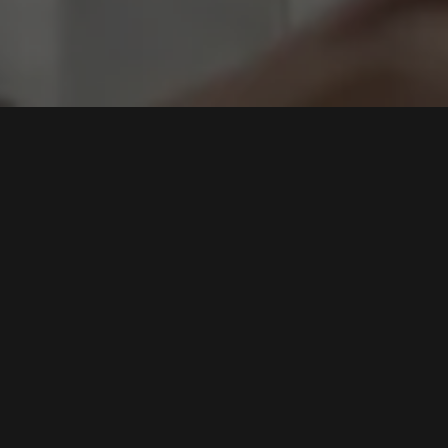
shing
Phishing: Ancaman Terbesar bagi Keamanan Siber
di Sektor Pendidikan
,
Tags:
Keamanan Siber
,
Serangan Phishing
,
Perlindungan Data
,
Teknologi AI
,
Phishing Edukasi
Baca Selengkapnya