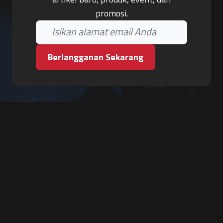
promosi.
Berlangganan Sekarang
PT. Tiga Pilar Keamanan
Grha Karya Jody - Lantai 3
Jl. Cempaka Baru No.09, Karang Asem, Condongcatur