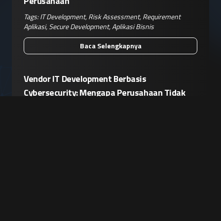
Perusahaan
Tags:
IT Development
,
Risk Assessment
,
Requirement
Aplikasi
,
Secure Development
,
Aplikasi Bisnis
Baca Selengkapnya
Vendor IT Development Berbasis
Cybersecurity: Mengapa Perusahaan Tidak
Cukup Hanya Mencari Developer
Tags:
IT Development
,
Secure SDLC
,
Keamanan Aplikasi
,
Cybersecurity
,
Vendor IT
Baca Selengkapnya
Membangun Aplikasi Bisnis Tanpa Security
Mindset Adalah Menunda Risiko di Masa
Depan