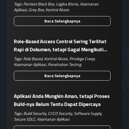
Kompleks
Tags:
Pentest Black Box
,
Logika Bisnis
,
Keamanan
Aplikasi
,
Grey Box
,
Kontrol Akses
Baca Selengkapnya
Role-Based Access Control Sering Terlihat
Rapi di Dokumen, tetapi Gagal Mengikuti
Operasional Nyata
Tags:
Role Based
,
Kontrol Akses
,
Privilege Creep
,
Keamanan Aplikasi
,
Penetration Testing
Baca Selengkapnya
Aplikasi Anda Mungkin Aman, tetapi Proses
Build-nya Belum Tentu Dapat Dipercaya
Tags:
Build Security
,
CI/CD Security
,
Software Supply
,
Secure SDLC
,
Keamanan Aplikasi