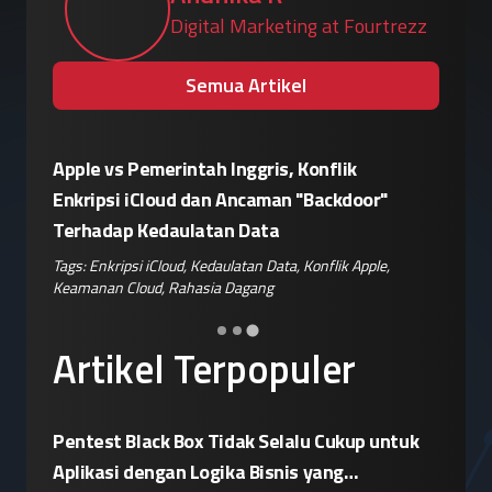
Digital Marketing at Fourtrezz
Semua Artikel
Eskalasi Perang Teknologi, China
Patroli 
or"
Siapkan Retaliasi Terhadap Kebijakan
Kampany
Pemblokiran Robot dan Inverter oleh AS
Jelang 
ple
,
Tags:
Perang Teknologi
,
Kebijakan AS
,
Retaliasi China
,
Tags:
Disin
Keamanan IoT
,
Risiko Pasok
Hoaks
,
Ris
Artikel Terpopuler
Pentest Black Box Tidak Selalu Cukup untuk
Aplikasi dengan Logika Bisnis yang