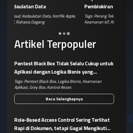
Pemblokiran Robot dan Inverter oleh AS
Jelang 
ple
,
Tags:
Perang Teknologi
,
Kebijakan AS
,
Retaliasi China
,
Tags:
Disin
Keamanan IoT
,
Risiko Pasok
Hoaks
,
Ris
Artikel Terpopuler
Pentest Black Box Tidak Selalu Cukup untuk
Aplikasi dengan Logika Bisnis yang
Kompleks
Tags:
Pentest Black Box
,
Logika Bisnis
,
Keamanan
Aplikasi
,
Grey Box
,
Kontrol Akses
Baca Selengkapnya
Role-Based Access Control Sering Terlihat
Rapi di Dokumen, tetapi Gagal Mengikuti