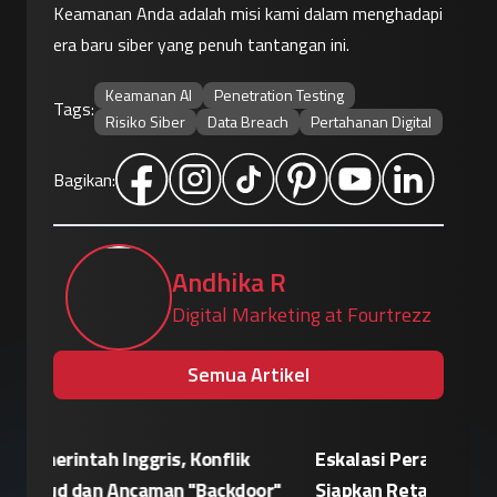
Keamanan Anda adalah misi kami dalam menghadapi 
era baru siber yang penuh tantangan ini.
Keamanan AI
Penetration Testing
Tags:
Risiko Siber
Data Breach
Pertahanan Digital
Bagikan:
Andhika R
Digital Marketing at Fourtrezz
Semua Artikel
Eskalasi Perang Teknologi, China
Patroli 
or"
Siapkan Retaliasi Terhadap Kebijakan
Kampany