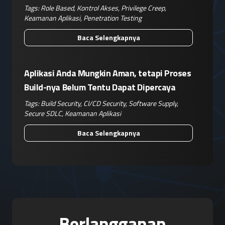
Operasional Nyata
Tags:
Role Based
,
Kontrol Akses
,
Privilege Creep
,
Keamanan Aplikasi
,
Penetration Testing
Baca Selengkapnya
Aplikasi Anda Mungkin Aman, tetapi Proses
Build-nya Belum Tentu Dapat Dipercaya
Tags:
Build Security
,
CI/CD Security
,
Software Supply
,
Secure SDLC
,
Keamanan Aplikasi
Baca Selengkapnya
Berlangganan