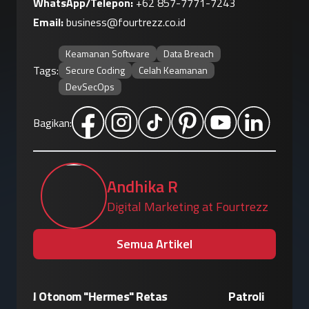
WhatsApp/Telepon:
+62 857-7771-7243
Email:
business@fourtrezz.co.id
Keamanan Software
Data Breach
Tags:
Secure Coding
Celah Keamanan
DevSecOps
Bagikan:
Andhika R
Digital Marketing at Fourtrezz
Semua Artikel
Patroli Siber Polda Metro Jaya Netralisir
Apple vs