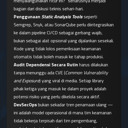
menyalahgunakan fitur ini?" seharusnya menjadi 
bagian dari diskusi teknis sehari-hari.
Penggunaan 
Static Analysis Tools
 seperti 
Semgrep, Snyk, atau SonarQube perlu diintegrasikan 
ke dalam pipeline CI/CD sebagai gerbang wajib, 
bukan sebagai alat opsional yang dijalankan sesekali. 
Kode yang tidak lolos pemeriksaan keamanan 
otomatis tidak boleh masuk ke tahap produksi.
Audit Dependensi Secara Rutin
 harus dilakukan 
tanpa menunggu ada CVE (
Common Vulnerability 
and Exposure
) yang viral di media. Setiap library 
pihak ketiga yang masuk ke dalam proyek adalah 
potensi risiko yang perlu dikelola secara aktif.
DevSecOps
 bukan sekadar tren penamaan ulang — 
ini adalah model operasional di mana tim keamanan 
tidak bekerja terpisah dari tim pengembang, 