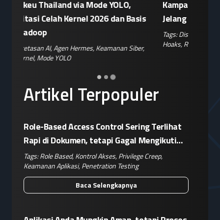
Kampanye Disinformasi Hoaks di TikTok
Enkrips
is
Jelang 17 Agustus
Terhada
Tags:
Disinformasi TikTok
,
Patroli Siber
,
Penanganan
Tags:
Enkri
Hoaks
,
Risiko Digital
,
Reputasi Merek
Keamanan 
er
,
Artikel Terpopuler
Role-Based Access Control Sering Terlihat
Rapi di Dokumen, tetapi Gagal Mengikuti
Operasional Nyata
Tags:
Role Based
,
Kontrol Akses
,
Privilege Creep
,
Keamanan Aplikasi
,
Penetration Testing
Baca Selengkapnya
Aplikasi Anda Mungkin Aman, tetapi Proses