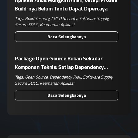
Build-nya Belum Tentu Dapat Dipercaya
Tags:
Build Security
,
CI/CD Security
,
Software Supply
,
Secure SDLC
,
Keamanan Aplikasi
Baca Selengkapnya
Package Open-Source Bukan Sekadar
Komponen Teknis: Setiap Dependency
Adalah Keputusan Risiko Bisnis
Tags:
Open Source
,
Dependency Risk
,
Software Supply
,
Secure SDLC
,
Keamanan Aplikasi
Baca Selengkapnya