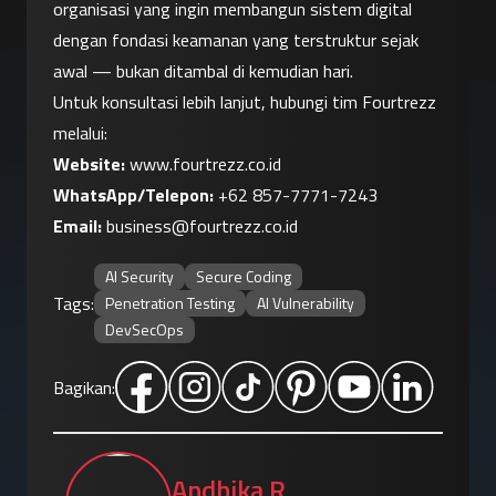
organisasi yang ingin membangun sistem digital 
dengan fondasi keamanan yang terstruktur sejak 
awal — bukan ditambal di kemudian hari.
Untuk konsultasi lebih lanjut, hubungi tim Fourtrezz 
melalui:
Website:
www.fourtrezz.co.id
WhatsApp/Telepon:
+62 857-7771-7243
Email:
business@fourtrezz.co.id
AI Security
Secure Coding
Tags:
Penetration Testing
AI Vulnerability
DevSecOps
Bagikan:
Andhika R