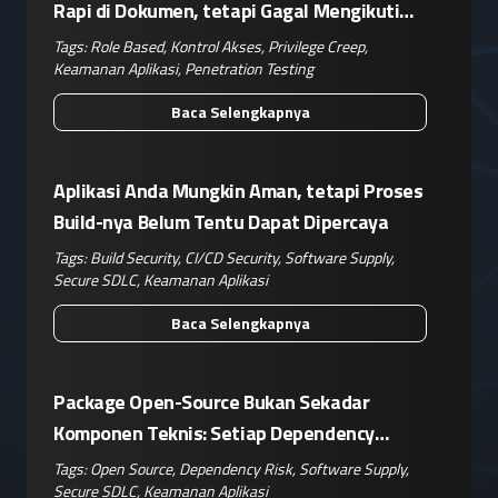
Rapi di Dokumen, tetapi Gagal Mengikuti
Operasional Nyata
Tags:
Role Based
,
Kontrol Akses
,
Privilege Creep
,
Keamanan Aplikasi
,
Penetration Testing
Baca Selengkapnya
Aplikasi Anda Mungkin Aman, tetapi Proses
Build-nya Belum Tentu Dapat Dipercaya
Tags:
Build Security
,
CI/CD Security
,
Software Supply
,
Secure SDLC
,
Keamanan Aplikasi
Baca Selengkapnya
Package Open-Source Bukan Sekadar
Komponen Teknis: Setiap Dependency
Adalah Keputusan Risiko Bisnis
Tags:
Open Source
,
Dependency Risk
,
Software Supply
,
Secure SDLC
,
Keamanan Aplikasi