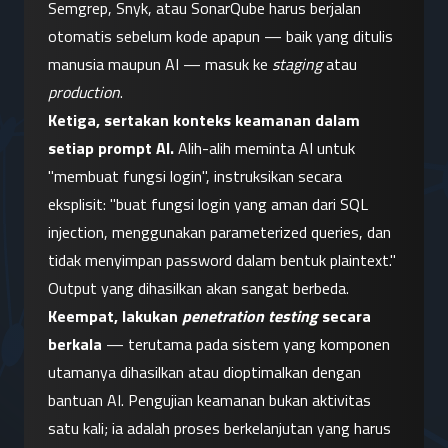
Semgrep, Snyk, atau SonarQube harus berjalan 
otomatis sebelum kode apapun — baik yang ditulis 
manusia maupun AI — masuk ke 
staging
 atau 
production
.
Ketiga, sertakan konteks keamanan dalam 
setiap prompt AI.
 Alih-alih meminta AI untuk 
"membuat fungsi login", instruksikan secara 
eksplisit: "buat fungsi login yang aman dari SQL 
injection, menggunakan parameterized queries, dan 
tidak menyimpan password dalam bentuk plaintext." 
Output yang dihasilkan akan sangat berbeda.
Keempat, lakukan 
penetration testing
 secara 
berkala
 — terutama pada sistem yang komponen 
utamanya dihasilkan atau dioptimalkan dengan 
bantuan AI. Pengujian keamanan bukan aktivitas 
satu kali; ia adalah proses berkelanjutan yang harus 