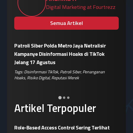
Digital Marketing at Fourtrezz
Semua Artikel
Patroli Siber Polda Metro Jaya Netralisir
Apple vs
Kampanye Disinformasi Hoaks di TikTok
Enkrips
is
Jelang 17 Agustus
Terhada
Tags:
Disinformasi TikTok
,
Patroli Siber
,
Penanganan
Tags:
Enkri
Hoaks
,
Risiko Digital
,
Reputasi Merek
Keamanan 
er
,
Artikel Terpopuler
Role-Based Access Control Sering Terlihat