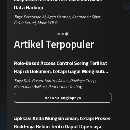
Tags:
Disinformasi TikTok
,
Patroli Siber
,
Penanganan
Tags:
Enkri
Hoaks
,
Risiko Digital
,
Reputasi Merek
Keamanan 
er
,
Artikel Terpopuler
Role-Based Access Control Sering Terlihat
Rapi di Dokumen, tetapi Gagal Mengikuti
Operasional Nyata
Tags:
Role Based
,
Kontrol Akses
,
Privilege Creep
,
Keamanan Aplikasi
,
Penetration Testing
Baca Selengkapnya
Aplikasi Anda Mungkin Aman, tetapi Proses
Build-nya Belum Tentu Dapat Dipercaya