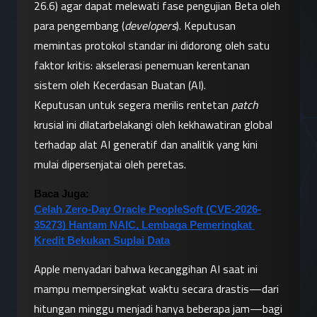
26.6) agar dapat melewati fase pengujian Beta oleh 
para pengembang (
developers
). Keputusan 
memintas protokol standar ini didorong oleh satu 
faktor kritis: akselerasi penemuan kerentanan 
sistem oleh Kecerdasan Buatan (AI).
Keputusan untuk segera merilis rentetan 
patch
krusial ini dilatarbelakangi oleh kekhawatiran global 
terhadap alat AI generatif dan analitik yang kini 
mulai dipersenjatai oleh peretas.
Baca Juga:
Celah Zero-Day Oracle PeopleSoft (CVE-2026-
35273) Hantam NAIC, Lembaga Pemeringkat 
Kredit Bekukan Suplai Data
Apple menyadari bahwa kecanggihan AI saat ini 
mampu mempersingkat waktu secara drastis—dari 
hitungan minggu menjadi hanya beberapa jam—bagi 