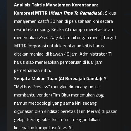
Analisis Taktis Manajemen Kerentanan:
Kompresi MTTR (
Mean Time To Remediate
):
 Siklus 
manajemen 
patch
 30 hari di perusahaan kini secara 
resmi telah usang. Ketika AI mampu meretas atau 
menemukan 
Zero-Day
 dalam hitungan menit, target 
MTTR korporasi untuk kerentanan kritis harus 
ditekan menjadi di bawah 48 jam. Administrator TI 
harus siap menerapkan pembaruan di luar jam 
pemeliharaan rutin.
Senjata Makan Tuan (AI Berwajah Ganda):
 AI 
"Mythos Preview" mungkin dirancang untuk 
membantu vendor (Tim Biru) menemukan 
bug
, 
namun metodologi yang sama kini sedang 
digunakan oleh sindikat peretas (Tim Merah) di pasar 
gelap. Perang siber kini murni mengandalkan 
kecepatan komputasi AI vs AI.