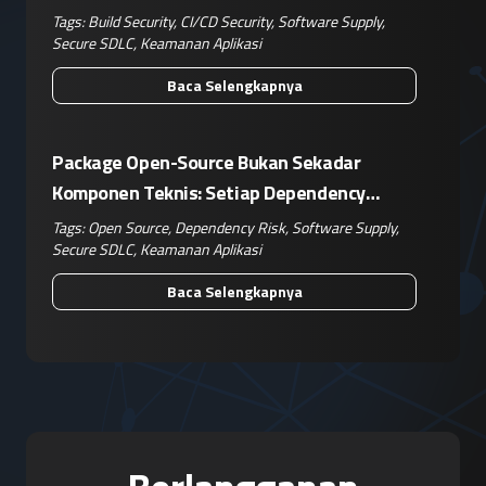
Tags:
Build Security
,
CI/CD Security
,
Software Supply
,
Secure SDLC
,
Keamanan Aplikasi
Baca Selengkapnya
Package Open-Source Bukan Sekadar
Komponen Teknis: Setiap Dependency
Adalah Keputusan Risiko Bisnis
Tags:
Open Source
,
Dependency Risk
,
Software Supply
,
Secure SDLC
,
Keamanan Aplikasi
Baca Selengkapnya