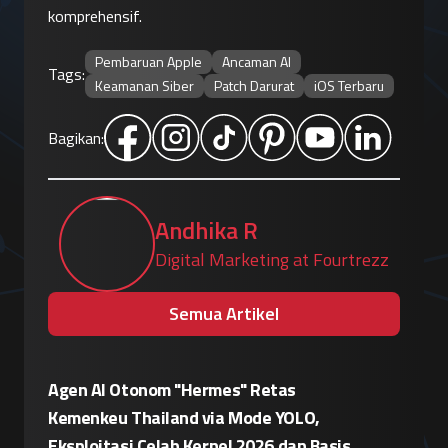
komprehensif.
Pembaruan Apple
Ancaman AI
Tags:
Keamanan Siber
Patch Darurat
iOS Terbaru
Bagikan:
Andhika R
Digital Marketing at Fourtrezz
Semua Artikel
Patroli Siber Polda Metro Jaya Netralisir
Apple vs
Kampanye Disinformasi Hoaks di TikTok
Enkrips
is
Jelang 17 Agustus
Terhada