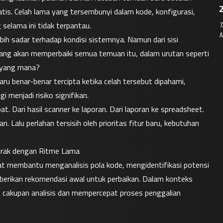
tis. Celah lama yang tersembunyi dalam kode, konfigurasi, 
T
selama ini tidak terpantau.
M
lebih sadar terhadap kondisi sistemnya. Namun dari sisi 
a yang akan memperbaiki semua temuan itu, dalam urutan seperti 
o yang mana?
u benar-benar tercipta ketika celah tersebut dipahami, 
agi menjadi risiko signifikan.
. Dari hasil scanner ke laporan. Dari laporan ke spreadsheet. 
. Lalu perlahan tersisih oleh prioritas fitur baru, kebutuhan 
gerak dengan Ritme Lama
t membantu menganalisis pola kode, mengidentifikasi potensi 
erikan rekomendasi awal untuk perbaikan. Dalam konteks 
cakupan analisis dan mempercepat proses penggalian 