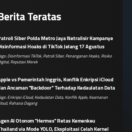
Berita Teratas
atroli Siber Polda Metro Jaya Netralisir Kampanye
isinformasi Hoaks di TikTok Jelang 17 Agustus
ags:
Disinformasi TikTok
,
Patroli Siber
,
Penanganan Hoaks
,
Risiko
igital
,
Reputasi Merek
pple vs Pemerintah Inggris, Konflik Enkripsi iCloud
dan Ancaman "Backdoor" Terhadap Kedaulatan Data
ags:
Enkripsi iCloud
,
Kedaulatan Data
,
Konflik Apple
,
Keamanan
loud
,
Rahasia Dagang
Agen AI Otonom "Hermes" Retas Kemenkeu
hailand via Mode YOLO, Eksploitasi Celah Kernel