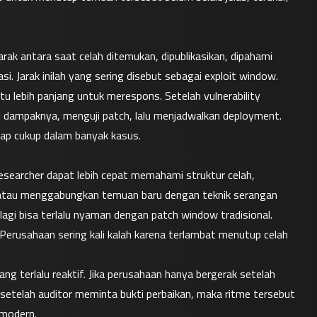
ak antara saat celah ditemukan, dipublikasikan, dipahami 
sasi. Jarak inilah yang sering disebut sebagai exploit window.
u lebih panjang untuk merespons. Setelah vulnerability 
 dampaknya, menguji patch, lalu menjadwalkan deployment. 
gap cukup dalam banyak kasus.
earcher dapat lebih cepat memahami struktur celah, 
atau menggabungkan temuan baru dengan teknik serangan 
 lagi bisa terlalu nyaman dengan patch window tradisional.
 Perusahaan sering kali kalah karena terlambat menutup celah 
ng terlalu reaktif. Jika perusahaan hanya bergerak setelah 
u setelah auditor meminta bukti perbaikan, maka ritme tersebut 
 modern.