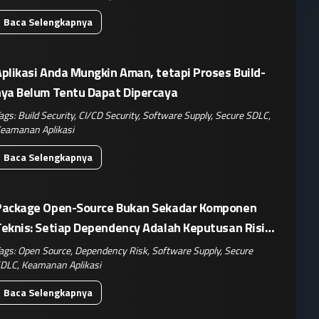
Baca Selengkapnya
plikasi Anda Mungkin Aman, tetapi Proses Build-
nya Belum Tentu Dapat Dipercaya
ags:
Build Security
,
CI/CD Security
,
Software Supply
,
Secure SDLC
,
eamanan Aplikasi
Baca Selengkapnya
Package Open-Source Bukan Sekadar Komponen
Teknis: Setiap Dependency Adalah Keputusan Risiko
isnis
ags:
Open Source
,
Dependency Risk
,
Software Supply
,
Secure
DLC
,
Keamanan Aplikasi
Baca Selengkapnya