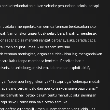
hari keterlambatan bukan sekadar penundaan teknis, tetapi 
ent adalah memperlakukan semua temuan berdasarkan skor 
l. Namun skor tinggi tidak selalu berarti paling mendesak 
kor sedang bisa menjadi sangat berbahaya jika berada pada 
au menjadi pintu masuk ke sistem internal.
mlah temuan meningkat, organisasi tidak bisa lagi mengandalkan 
secara kaku tanpa membaca konteks. Prioritas harus 
snis, keterhubungan sistem, keberadaan exploit aktif, 
.
ya, “seberapa tinggi skornya?” tetapi juga “seberapa mudah 
et apa yang terdampak, dan apa konsekuensinya bagi bisnis?”
iki banyak hal, tetapi belum tentu menutup jalur serangan 
etapi risiko utama bisa saja tetap terbuka.
dar daftar vulnerability menuju pemahaman yang lebih luas 