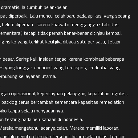
dramatis. Ia tumbuh pelan-pelan.
diperbaiki. Lalu muncul celah baru pada aplikasi yang sedang 
 belum diperbarui karena khawatir mengganggu stabilitas 
mentara”, tetapi tidak pernah benar-benar ditinjau kembali.
risiko yang terlihat kecil jika dibaca satu per satu, tetapi 
esar. Sering kali, insiden terjadi karena kombinasi beberapa 
ses yang longgar, endpoint yang terekspos, credential yang 
terhubung ke layanan utama.
.
ngan operasional, kepercayaan pelanggan, kepatuhan regulasi, 
ka backlog terus bertambah sementara kapasitas remediation 
ko tanpa selalu menyadarinya.
on testing pada perusahaan di Indonesia.
Mereka mengetahui adanya celah. Mereka memiliki laporan. 
untuk menutup temuan tersebut belum selalu jelas, terukur, 