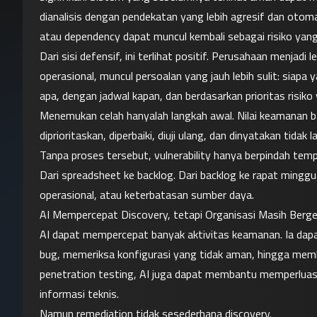
dianalisis dengan pendekatan yang lebih agresif dan otoma
atau dependency dapat muncul kembali sebagai risiko yang 
Dari sisi defensif, ini terlihat positif. Perusahaan menjadi 
operasional, muncul persoalan yang jauh lebih sulit: siap
apa, dengan jadwal kapan, dan berdasarkan prioritas risik
Menemukan celah hanyalah langkah awal. Nilai keamanan bar
diprioritaskan, diperbaiki, diuji ulang, dan dinyatakan tidak l
Tanpa proses tersebut, vulnerability hanya berpindah tempat
Dari spreadsheet ke backlog. Dari backlog ke rapat mingguan
operasional, atau keterbatasan sumber daya.
AI Mempercepat Discovery, tetapi Organisasi Masih Ber
AI dapat mempercepat banyak aktivitas keamanan. Ia dapa
bug, memeriksa konfigurasi yang tidak aman, hingga memb
penetration testing, AI juga dapat membantu memperluas 
informasi teknis.
Namun remediation tidak sesederhana discovery.