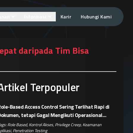
anan
Informasi
Karir
Hubungi Kami
epat daripada Tim Bisa
Artikel Terpopuler
ole-Based Access Control Sering Terlihat Rapi di
Dokumen, tetapi Gagal Mengikuti Operasional
Nyata
ags:
Role Based
,
Kontrol Akses
,
Privilege Creep
,
Keamanan
plikasi
,
Penetration Testing