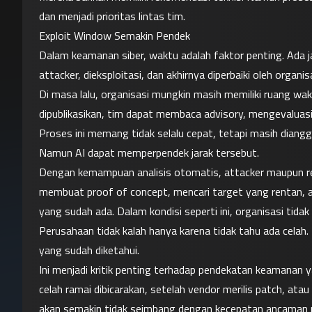
dan menjadi prioritas lintas tim.
Exploit Window Semakin Pendek
Dalam keamanan siber, waktu adalah faktor penting. Ada jar
attacker, dieksploitasi, dan akhirnya diperbaiki oleh organi
Di masa lalu, organisasi mungkin masih memiliki ruang wakt
dipublikasikan, tim dapat membaca advisory, mengevaluasi
Proses ini memang tidak selalu cepat, tetapi masih diang
Namun AI dapat memperpendek jarak tersebut.
Dengan kemampuan analisis otomatis, attacker maupun res
membuat proof of concept, mencari target yang rentan, 
yang sudah ada. Dalam kondisi seperti ini, organisasi tidak
Perusahaan tidak kalah hanya karena tidak tahu ada celah.
yang sudah diketahui.
Ini menjadi kritik penting terhadap pendekatan keamanan ya
celah ramai dibicarakan, setelah vendor merilis patch, ata
akan semakin tidak seimbang dengan kecepatan ancaman