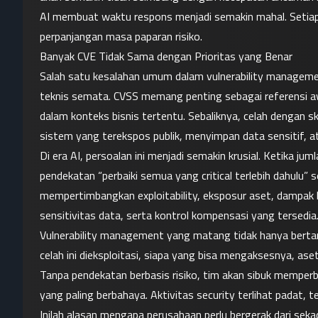
AI membuat waktu respons menjadi semakin mahal. Setiap 
perpanjangan masa paparan risiko.
Banyak CVE Tidak Sama dengan Prioritas yang Benar
Salah satu kesalahan umum dalam vulnerability managem
teknis semata. CVSS memang penting sebagai referensi awa
dalam konteks bisnis tertentu. Sebaliknya, celah dengan s
sistem yang terekspos publik, menyimpan data sensitif, at
Di era AI, persoalan ini menjadi semakin krusial. Ketika ju
pendekatan “perbaiki semua yang critical terlebih dahulu” 
mempertimbangkan exploitability, eksposur aset, dampak bi
sensitivitas data, serta kontrol kompensasi yang tersedia
Vulnerability management yang matang tidak hanya bertan
celah ini dieksploitasi, siapa yang bisa mengaksesnya, as
Tanpa pendekatan berbasis risiko, tim akan sibuk memperba
yang paling berbahaya. Aktivitas security terlihat padat, t
Inilah alasan mengapa perusahaan perlu bergerak dari seka