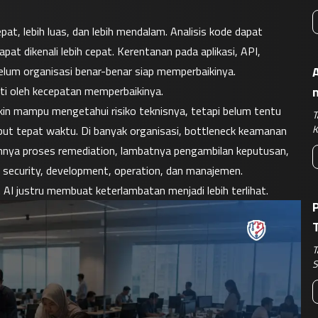
at, lebih luas, dan lebih mendalam. Analisis kode dapat 
pat dikenali lebih cepat. Kerentanan pada aplikasi, API, 
belum organisasi benar-benar siap memperbaikinya.
A
ti oleh kecepatan memperbaikinya.
in mampu mengetahui risiko teknisnya, tetapi belum tentu 
T
K
but tepat waktu. Di banyak organisasi, bottleneck keamanan 
ahnya proses remediation, lambatnya pengambilan keputusan, 
a security, development, operation, dan manajemen.
AI justru membuat keterlambatan menjadi lebih terlihat.
B
T
S