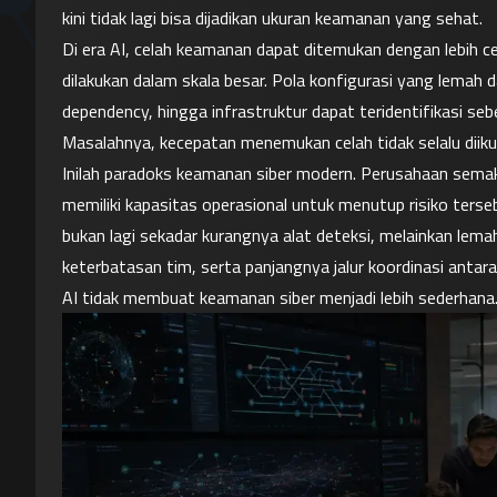
kini tidak lagi bisa dijadikan ukuran keamanan yang sehat.
Di era AI, celah keamanan dapat ditemukan dengan lebih cep
dilakukan dalam skala besar. Pola konfigurasi yang lemah da
dependency, hingga infrastruktur dapat teridentifikasi se
Masalahnya, kecepatan menemukan celah tidak selalu diiku
Inilah paradoks keamanan siber modern. Perusahaan semak
memiliki kapasitas operasional untuk menutup risiko terse
bukan lagi sekadar kurangnya alat deteksi, melainkan lem
keterbatasan tim, serta panjangnya jalur koordinasi antar
AI tidak membuat keamanan siber menjadi lebih sederhana. 