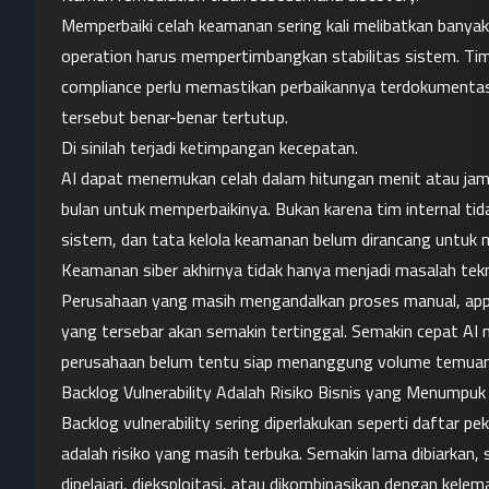
Memperbaiki celah keamanan sering kali melibatkan banya
operation harus mempertimbangkan stabilitas sistem. Tim 
compliance perlu memastikan perbaikannya terdokumentasi. 
tersebut benar-benar tertutup.
Di sinilah terjadi ketimpangan kecepatan.
AI dapat menemukan celah dalam hitungan menit atau jam,
bulan untuk memperbaikinya. Bukan karena tim internal tida
sistem, dan tata kelola keamanan belum dirancang untuk m
Keamanan siber akhirnya tidak hanya menjadi masalah tekni
Perusahaan yang masih mengandalkan proses manual, appro
yang tersebar akan semakin tertinggal. Semakin cepat AI 
perusahaan belum tentu siap menanggung volume temuan
Backlog Vulnerability Adalah Risiko Bisnis yang Menumpu
Backlog vulnerability sering diperlakukan seperti daftar pek
adalah risiko yang masih terbuka. Semakin lama dibiarkan, s
dipelajari, dieksploitasi, atau dikombinasikan dengan kelema