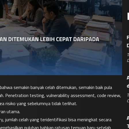
P
D
T
D
A
hwa semakin banyak celah ditemukan, semakin baik pula 
T
. Penetration testing, vulnerability assessment, code review, 
C
 risiko yang sebelumnya tidak terlihat.
uran utama.
, jumlah celah yang teridentifikasi bisa meningkat secara 
T
menghasilkan puluhan bahkan ratusan temuan baru setelah 