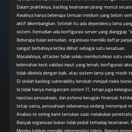
Dalam praktiknya, backlog keamanan jarang muncul secara 
Awalnya hanya beberapa temuan medium yang belum sempat 
aktif dikembangkan. Setelah itu ada dependency lama yang
sistem. Kemudian ada konfigurasi server yang dianggap “se
Beberapa bulan kemudian, organisasi memiliki daftar panjang 
sangat berbahaya ketika dilihat sebagai satu kesatuan.
Masalahnya, attacker tidak selalu membutuhkan satu celah b
kelemahan kecil: validasi input yang lemah, konfigurasi ak
tidak dikelola dengan baik, atau sistem lama yang masih 
Di sinilah backlog vulnerability berubah menjadi risiko bisnis
Ia tidak hanya mengancam sistem IT, tetapi juga kelangsu
reputasi perusahaan, dan potensi kerugian finansial. Keti
tetap sama, perusahaan sebenarnya sedang menumpuk risi
Analisis ini sering kami temukan saat melakukan penetrati
Banyak organisasi bukan tidak peduli terhadap keamanan. 
Mereka bahkan memiliki rekomendasi teknis. Namun proses 