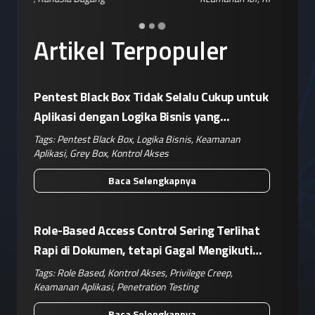
Artikel Terpopuler
Pentest Black Box Tidak Selalu Cukup untuk
Aplikasi dengan Logika Bisnis yang
Kompleks
Tags:
Pentest Black Box
,
Logika Bisnis
,
Keamanan
Aplikasi
,
Grey Box
,
Kontrol Akses
Baca Selengkapnya
Role-Based Access Control Sering Terlihat
Rapi di Dokumen, tetapi Gagal Mengikuti
Operasional Nyata
Tags:
Role Based
,
Kontrol Akses
,
Privilege Creep
,
Keamanan Aplikasi
,
Penetration Testing
Baca Selengkapnya