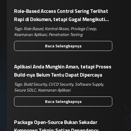
Role-Based Access Control Sering Terlihat
Rapi di Dokumen, tetapi Gagal Mengikuti
Operasional Nyata
Tags:
Role Based
,
Kontrol Akses
,
Privilege Creep
,
Keamanan Aplikasi
,
Penetration Testing
Baca Selengkapnya
Aplikasi Anda Mungkin Aman, tetapi Proses
Build-nya Belum Tentu Dapat Dipercaya
Tags:
Build Security
,
CI/CD Security
,
Software Supply
,
Secure SDLC
,
Keamanan Aplikasi
Baca Selengkapnya
Package Open-Source Bukan Sekadar
Komponen Teknis: Setiap Dependency