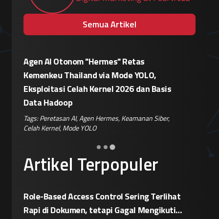
Semua Artikel
 "Hermes" Retas
Patroli Siber Polda Metro Jaya 
nd via Mode YOLO,
Kampanye Disinformasi Hoaks d
h Kernel 2026 dan Basis
Jelang 17 Agustus
Tags:
Disinformasi TikTok
,
Patroli Siber
,
P
Hoaks
,
Risiko Digital
,
Reputasi Merek
gen Hermes
,
Keamanan Siber
,
OLO
Artikel Terpopuler
Role-Based Access Control Sering Terlihat
Rapi di Dokumen, tetapi Gagal Mengikuti