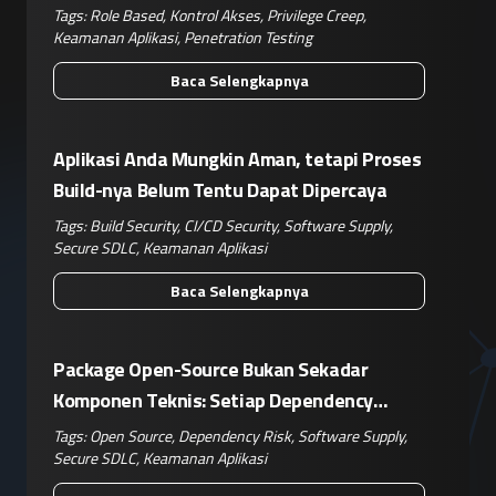
Operasional Nyata
Tags:
Role Based
,
Kontrol Akses
,
Privilege Creep
,
Keamanan Aplikasi
,
Penetration Testing
Baca Selengkapnya
Aplikasi Anda Mungkin Aman, tetapi Proses
Build-nya Belum Tentu Dapat Dipercaya
Tags:
Build Security
,
CI/CD Security
,
Software Supply
,
Secure SDLC
,
Keamanan Aplikasi
Baca Selengkapnya
Package Open-Source Bukan Sekadar
Komponen Teknis: Setiap Dependency
Adalah Keputusan Risiko Bisnis
Tags:
Open Source
,
Dependency Risk
,
Software Supply
,
Secure SDLC
,
Keamanan Aplikasi