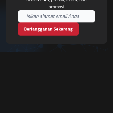
promosi.
Berlangganan Sekarang
PT. Tiga Pilar Keamanan
Grha Karya Jody - Lantai 3
Jl. Cempaka Baru No.09, Karang Asem, Condongcatur