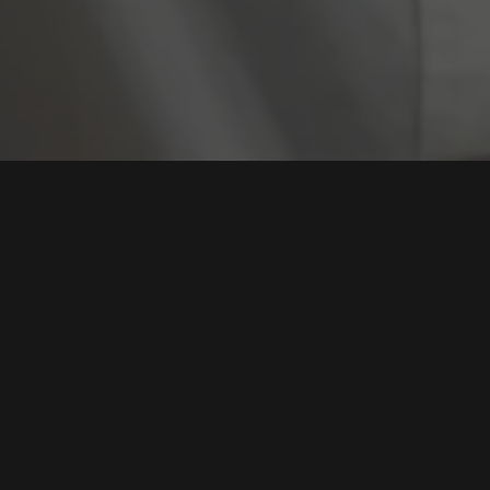
Tag:
Aplikasi Int
Mengapa Aplikasi Internal Harus Memiliki Security
Requirement Sejak Hari Pertama
Tags:
Security Requirement
,
Aplikasi Internal
,
Secure SDLC
,
Penetration Testing
,
Secure Development