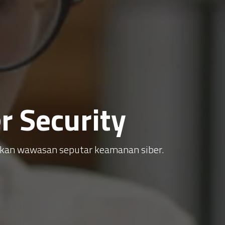
 Security
atkan wawasan seputar keamanan siber.