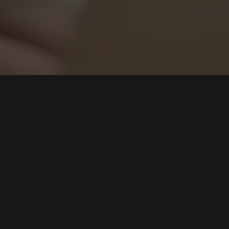
Cari
Sistem Internal yang Benar-Benar Dipakai:
Mengapa Banyak Aplikasi Perusahaan Gagal Bukan
karena Teknologi, tetapi karena Salah Membaca
Proses Bisnis
Tags:
IT Development
,
Aplikasi Internal
,
Proses Bisnis
,
Software