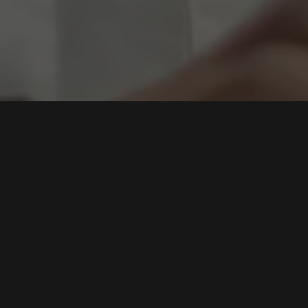
ernal
Sistem yang Dibangun Tanpa Memahami
Operasional Akan Menjadi Beban Baru bagi
Perusahaan
Tags:
IT Development
,
Sistem Perusahaan
,
Aplikasi Internal
,
Digitalisasi Bisnis
,
Secure Development