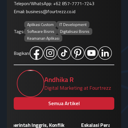
Telepon/WhatsApp: 
+62 857-7771-7243
Email: 
business@fourtrezz.co.id
Aplikasi Custom
IT Development
Tags:
Software Bisnis
Digitalisasi Bisnis
Keamanan Aplikasi
Bagikan:
Andhika R
Digital Marketing at Fourtrezz
Semua Artikel
Patroli Siber Polda Metro Jaya Netralisir
Apple vs