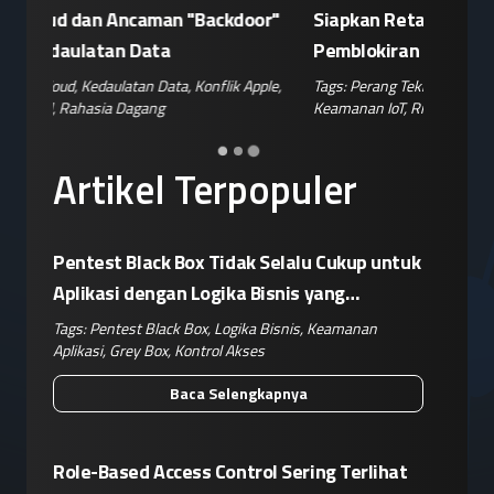
n
Kampanye Disinformasi Hoaks di TikTok
Enkrips
 AS
Jelang 17 Agustus
Terhada
hina
,
Tags:
Disinformasi TikTok
,
Patroli Siber
,
Penanganan
Tags:
Enkri
Hoaks
,
Risiko Digital
,
Reputasi Merek
Keamanan 
Artikel Terpopuler
Pentest Black Box Tidak Selalu Cukup untuk
Aplikasi dengan Logika Bisnis yang
Kompleks
Tags:
Pentest Black Box
,
Logika Bisnis
,
Keamanan
Aplikasi
,
Grey Box
,
Kontrol Akses
Baca Selengkapnya
Role-Based Access Control Sering Terlihat