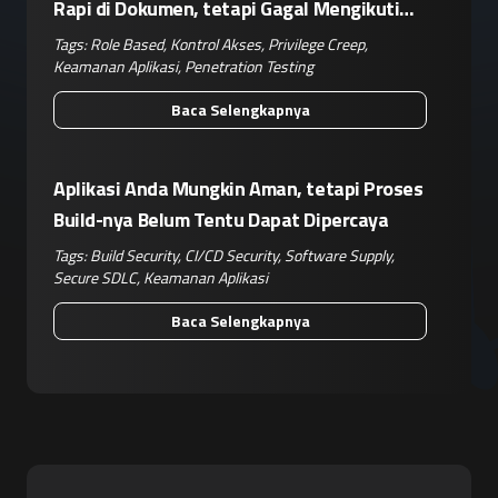
Rapi di Dokumen, tetapi Gagal Mengikuti
Operasional Nyata
Tags:
Role Based
,
Kontrol Akses
,
Privilege Creep
,
Keamanan Aplikasi
,
Penetration Testing
Baca Selengkapnya
Aplikasi Anda Mungkin Aman, tetapi Proses
Build-nya Belum Tentu Dapat Dipercaya
Tags:
Build Security
,
CI/CD Security
,
Software Supply
,
Secure SDLC
,
Keamanan Aplikasi
Baca Selengkapnya