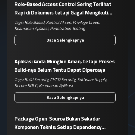
Role-Based Access Control Sering Terlihat
Rapi di Dokumen, tetapi Gagal Mengikuti
Operasional Nyata
Tags:
Role Based
,
Kontrol Akses
,
Privilege Creep
,
Keamanan Aplikasi
,
Penetration Testing
Baca Selengkapnya
Aplikasi Anda Mungkin Aman, tetapi Proses
Build-nya Belum Tentu Dapat Dipercaya
Tags:
Build Security
,
CI/CD Security
,
Software Supply
,
Secure SDLC
,
Keamanan Aplikasi
Baca Selengkapnya
Package Open-Source Bukan Sekadar
Komponen Teknis: Setiap Dependency