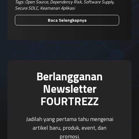
Adalah Keputusan Risiko Bisnis
Tags:
Open Source
,
Dependency Risk
,
Software Supply
,
Secure SDLC
,
Keamanan Aplikasi
Baca Selengkapnya
Berlangganan
Newsletter
FOURTREZZ
Jadilah yang pertama tahu mengenai
artikel baru, produk, event, dan
promosi.