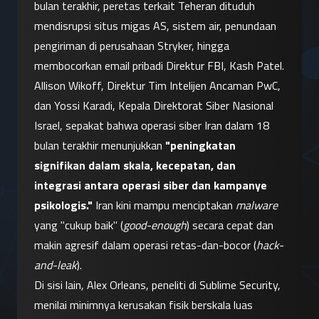
bulan terakhir, peretas terkait Teheran dituduh 
mendisrupsi situs migas AS, sistem air, penundaan 
pengiriman di perusahaan Stryker, hingga 
membocorkan email pribadi Direktur FBI, Kash Patel.
Allison Wikoff, Direktur Tim Intelijen Ancaman PwC, 
dan Yossi Karadi, Kepala Direktorat Siber Nasional 
Israel, sepakat bahwa operasi siber Iran dalam 18 
bulan terakhir menunjukkan 
"peningkatan 
signifikan dalam skala, kecepatan, dan 
integrasi antara operasi siber dan kampanye 
psikologis."
 Iran kini mampu menciptakan 
malware
yang "cukup baik" (
good-enough
) secara cepat dan 
makin agresif dalam operasi retas-dan-bocor (
hack-
and-leak
).
Di sisi lain, Alex Orleans, peneliti di Sublime Security, 
menilai minimnya kerusakan fisik berskala luas 