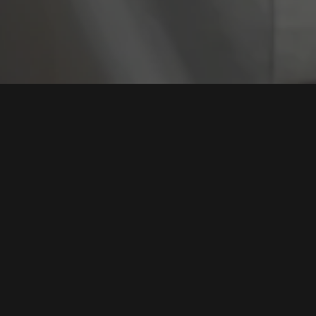
Tag:
Sistem Perus
Sistem yang Dibangun Tanpa Memahami
Operasional Akan Menjadi Beban Baru bagi
Perusahaan
Tags:
IT Development
,
Sistem Perusahaan
,
Aplikasi Internal
,
Digitalisasi Bisnis
,
Secure Development