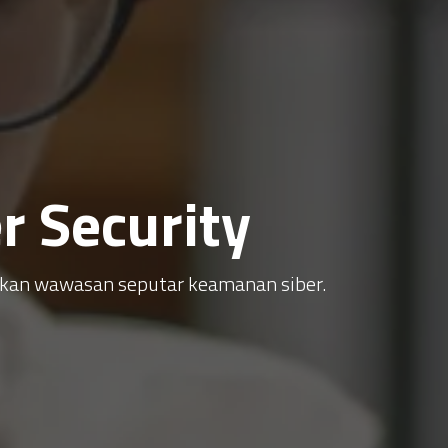
 Security
atkan wawasan seputar keamanan siber.