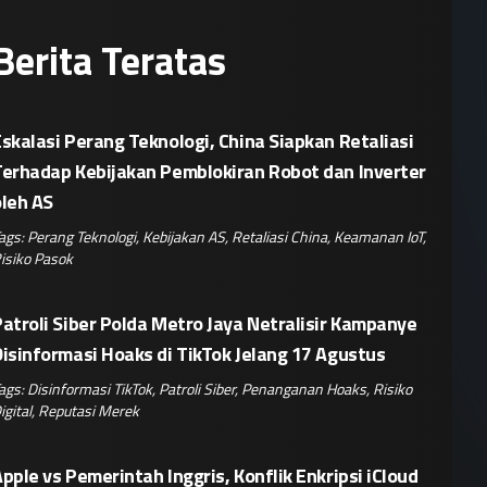
Berita Teratas
skalasi Perang Teknologi, China Siapkan Retaliasi
Terhadap Kebijakan Pemblokiran Robot dan Inverter
oleh AS
ags:
Perang Teknologi
,
Kebijakan AS
,
Retaliasi China
,
Keamanan IoT
,
isiko Pasok
atroli Siber Polda Metro Jaya Netralisir Kampanye
isinformasi Hoaks di TikTok Jelang 17 Agustus
ags:
Disinformasi TikTok
,
Patroli Siber
,
Penanganan Hoaks
,
Risiko
igital
,
Reputasi Merek
pple vs Pemerintah Inggris, Konflik Enkripsi iCloud