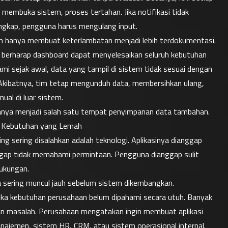
 membuka sistem, proses tertahan. Jika notifikasi tidak 
engkap, pengguna harus mengulang input.
em hanya membuat keterlambatan menjadi lebih terdokumentasi.
n berharap dashboard dapat menyelesaikan seluruh kebutuhan 
i sejak awal, data yang tampil di sistem tidak sesuai dengan 
Akibatnya, tim tetap mengunduh data, membersihkan ulang, 
ual di luar sistem.
m hanya menjadi salah satu tempat penyimpanan data tambahan.
n Kebutuhan yang Lemah
ng sering disalahkan adalah teknologi. Aplikasinya dianggap 
nggap tidak memahami permintaan. Pengguna dianggap sulit 
dukungan.
a sering muncul jauh sebelum sistem dikembangkan.
ika kebutuhan perusahaan belum dipahami secara utuh. Banyak 
taan masalah. Perusahaan mengatakan ingin membuat aplikasi 
anajemen, sistem HR, CRM, atau sistem operasional internal. 