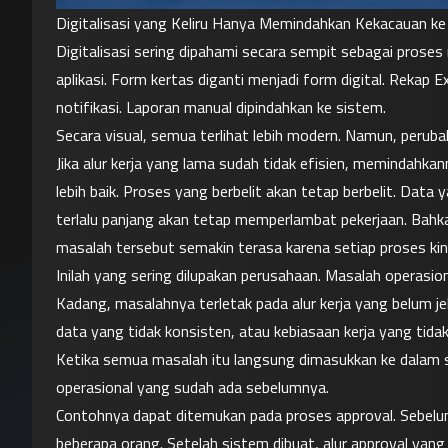
Digitalisasi yang Keliru Hanya Memindahkan Kekacauan k
Digitalisasi sering dipahami secara sempit sebagai proses
aplikasi. Form kertas diganti menjadi form digital. Rekap E
notifikasi. Laporan manual dipindahkan ke sistem.
Secara visual, semua terlihat lebih modern. Namun, peruba
Jika alur kerja yang lama sudah tidak efisien, memindahka
lebih baik. Proses yang berbelit akan tetap berbelit. Data
terlalu panjang akan tetap memperlambat pekerjaan. Bahka
masalah tersebut semakin terasa karena setiap proses kini
Inilah yang sering dilupakan perusahaan. Masalah operasiona
Kadang, masalahnya terletak pada alur kerja yang belum je
data yang tidak konsisten, atau kebiasaan kerja yang tidak
Ketika semua masalah itu langsung dimasukkan ke dalam si
operasional yang sudah ada sebelumnya.
Contohnya dapat ditemukan pada proses approval. Sebelu
beberapa orang. Setelah sistem dibuat, alur approval yang 