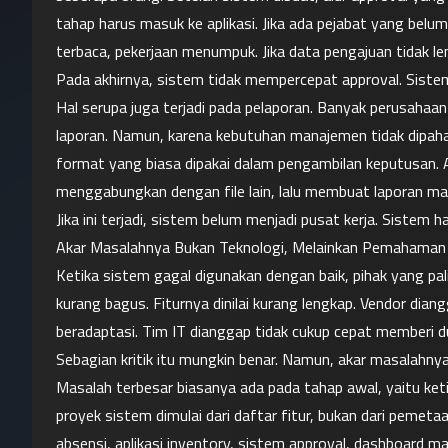
tahap harus masuk ke aplikasi. Jika ada pejabat yang belum
terbaca, pekerjaan menumpuk. Jika data pengajuan tidak l
Pada akhirnya, sistem tidak mempercepat approval. Sist
Hal serupa juga terjadi pada pelaporan. Banyak perusahaa
laporan. Namun, karena kebutuhan manajemen tidak dipaham
format yang biasa dipakai dalam pengambilan keputusan. 
menggabungkan dengan file lain, lalu membuat laporan man
Jika ini terjadi, sistem belum menjadi pusat kerja. Siste
Akar Masalahnya Bukan Teknologi, Melainkan Pemahama
Ketika sistem gagal digunakan dengan baik, pihak yang pali
kurang bagus. Fiturnya dinilai kurang lengkap. Vendor dia
beradaptasi. Tim IT dianggap tidak cukup cepat memberi 
Sebagian kritik itu mungkin benar. Namun, akar masalahny
Masalah terbesar biasanya ada pada tahap awal, yaitu ket
proyek sistem dimulai dari daftar fitur, bukan dari peme
absensi, aplikasi inventory, sistem approval, dashboard m