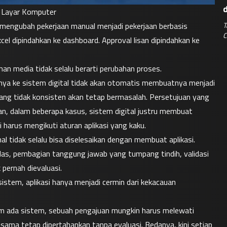
e Layar Komputer
T
 mengubah pekerjaan manual menjadi pekerjaan berbasis 
C
xcel dipindahkan ke dashboard. Approval lisan dipindahkan ke 
han media tidak selalu berarti perubahan proses.
nnya ke sistem digital tidak akan otomatis membuatnya menjadi 
 yang tidak konsisten akan tetap bermasalah. Persetujuan yang 
n, dalam beberapa kasus, sistem digital justru membuat 
 harus mengikuti aturan aplikasi yang kaku.
l tidak selalu bisa diselesaikan dengan membuat aplikasi. 
las, pembagian tanggung jawab yang tumpang tindih, validasi 
 pernah dievaluasi.
stem, aplikasi hanya menjadi cermin dari kekacauan 
m ada sistem, sebuah pengajuan mungkin harus melewati 
sama tetap dipertahankan tanpa evaluasi. Bedanya, kini setiap 