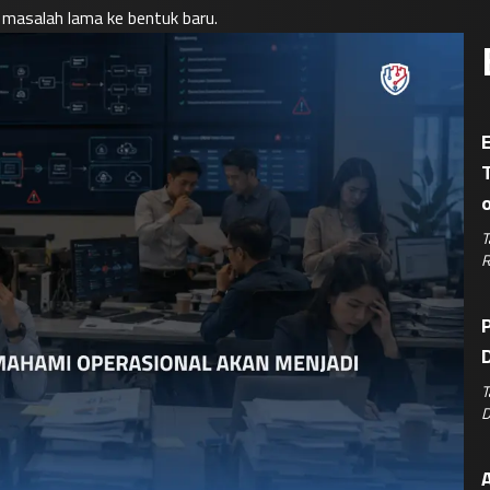
masalah lama ke bentuk baru.
E
T
R
P
D
T
D
A