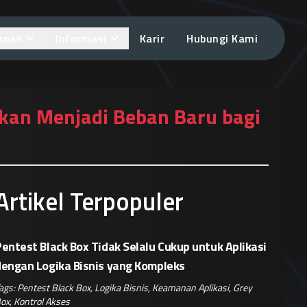
anan
Informasi
Karir
Hubungi Kami
kan Menjadi Beban Baru bagi
Artikel Terpopuler
entest Black Box Tidak Selalu Cukup untuk Aplikasi
dengan Logika Bisnis yang Kompleks
ags:
Pentest Black Box
,
Logika Bisnis
,
Keamanan Aplikasi
,
Grey
ox
,
Kontrol Akses