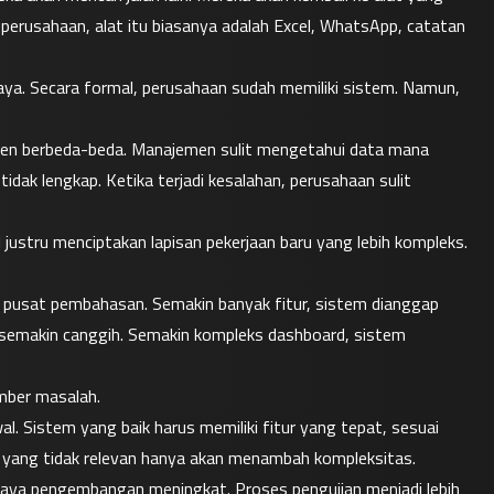
ak perusahaan, alat itu biasanya adalah Excel, WhatsApp, catatan 
aya. Secara formal, perusahaan sudah memiliki sistem. Namun, 
umen berbeda-beda. Manajemen sulit mengetahui data mana 
tidak lengkap. Ketika terjadi kesalahan, perusahaan sulit 
justru menciptakan lapisan pekerjaan baru yang lebih kompleks.
 pusat pembahasan. Semakin banyak fitur, sistem dianggap 
 semakin canggih. Semakin kompleks dashboard, sistem 
umber masalah.
l. Sistem yang baik harus memiliki fitur yang tepat, sesuai 
r yang tidak relevan hanya akan menambah kompleksitas. 
aya pengembangan meningkat. Proses pengujian menjadi lebih 