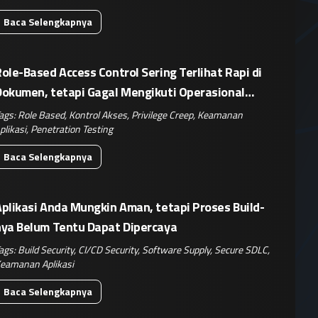
Baca Selengkapnya
ole-Based Access Control Sering Terlihat Rapi di
Dokumen, tetapi Gagal Mengikuti Operasional
Nyata
ags:
Role Based
,
Kontrol Akses
,
Privilege Creep
,
Keamanan
plikasi
,
Penetration Testing
Baca Selengkapnya
plikasi Anda Mungkin Aman, tetapi Proses Build-
nya Belum Tentu Dapat Dipercaya
ags:
Build Security
,
CI/CD Security
,
Software Supply
,
Secure SDLC
,
eamanan Aplikasi
Baca Selengkapnya