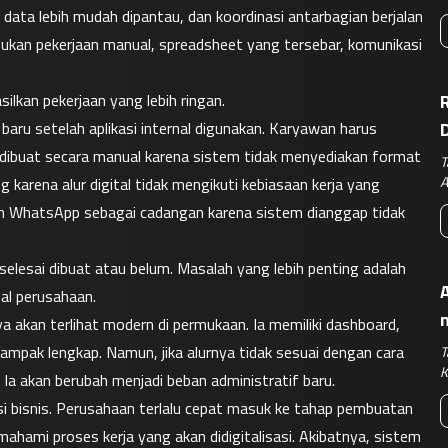
, data lebih mudah dipantau, dan koordinasi antarbagian berjalan 
mpukan pekerjaan manual, spreadsheet yang tersebar, komunikasi 
ilkan pekerjaan yang lebih ringan.
R
ru setelah aplikasi internal digunakan. Karyawan harus 
 dibuat secara manual karena sistem tidak menyediakan format 
T
A
karena alur digital tidak mengikuti kebiasaan kerja yang 
n WhatsApp sebagai cadangan karena sistem dianggap tidak 
selesai dibuat atau belum. Masalah yang lebih penting adalah 
A
al perusahaan.
akan terlihat modern di permukaan. Ia memiliki dashboard, 
tampak lengkap. Namun, jika alurnya tidak sesuai dengan cara 
T
K
. Ia akan berubah menjadi beban administratif baru.
sasi bisnis. Perusahaan terlalu cepat masuk ke tahap pembuatan 
mahami proses kerja yang akan didigitalisasi. Akibatnya, sistem 