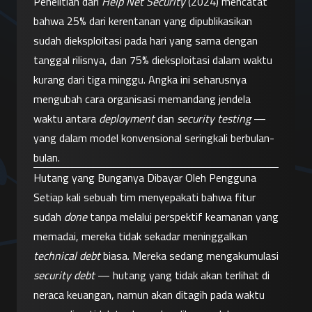
Penelitian dari 
Help Net Security
 (2024) mencatat 
bahwa 25% dari kerentanan yang dipublikasikan 
sudah dieksploitasi pada hari yang sama dengan 
tanggal rilisnya, dan 75% dieksploitasi dalam waktu 
kurang dari tiga minggu. Angka ini seharusnya 
mengubah cara organisasi memandang jendela 
waktu antara 
deployment
 dan 
security testing
 — 
yang dalam model konvensional seringkali berbulan-
bulan.
Hutang yang Bunganya Dibayar Oleh Pengguna
Setiap kali sebuah tim menyepakati bahwa fitur 
sudah 
done
 tanpa melalui perspektif keamanan yang 
memadai, mereka tidak sekadar meninggalkan 
technical debt
 biasa. Mereka sedang mengakumulasi 
security debt
 — hutang yang tidak akan terlihat di 
neraca keuangan, namun akan ditagih pada waktu 