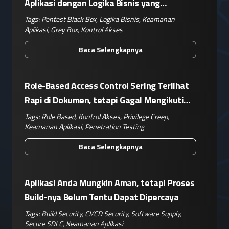
Aplikasi dengan Logika Bisnis yang
Kompleks
Tags:
Pentest Black Box
,
Logika Bisnis
,
Keamanan
Aplikasi
,
Grey Box
,
Kontrol Akses
Baca Selengkapnya
Role-Based Access Control Sering Terlihat
Rapi di Dokumen, tetapi Gagal Mengikuti
Operasional Nyata
Tags:
Role Based
,
Kontrol Akses
,
Privilege Creep
,
Keamanan Aplikasi
,
Penetration Testing
Baca Selengkapnya
Aplikasi Anda Mungkin Aman, tetapi Proses
Build-nya Belum Tentu Dapat Dipercaya
Tags:
Build Security
,
CI/CD Security
,
Software Supply
,
Secure SDLC
,
Keamanan Aplikasi