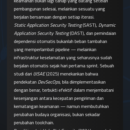
keamanan bukan lagi tahap yang datang setelah 
pembangunan selesai, melainkan sesuatu yang 
berjalan bersamaan dengan setiap iterasi.
Static Application Security Testing
 (SAST), 
Dynamic 
Application Security Testing
 (DAST), dan pemindaian 
dependensi otomatis bukanlah beban tambahan 
yang memperlambat pipeline — melainkan 
infrastruktur keselamatan yang seharusnya sudah 
berjalan otomatis sejak hari pertama sprint. Sebuah 
studi dari 
IJISAE
 (2025) menekankan bahwa 
pendekatan 
DevSecOps
, bila diimplementasikan 
dengan benar, terbukti efektif dalam menjembatani 
kesenjangan antara kecepatan pengiriman dan 
kematangan keamanan — namun membutuhkan 
perubahan budaya organisasi, bukan sekadar 
perubahan toolchain.