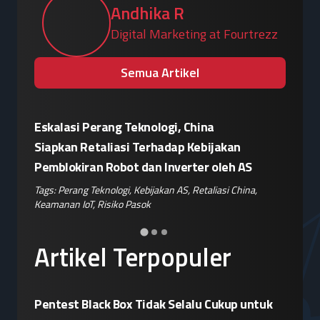
Andhika R
Digital Marketing at Fourtrezz
Semua Artikel
Eskalasi Perang Teknologi, China
Patroli 
or"
Siapkan Retaliasi Terhadap Kebijakan
Kampany
Pemblokiran Robot dan Inverter oleh AS
Jelang 
ple
,
Tags:
Perang Teknologi
,
Kebijakan AS
,
Retaliasi China
,
Tags:
Disin
Keamanan IoT
,
Risiko Pasok
Hoaks
,
Ris
Artikel Terpopuler
Pentest Black Box Tidak Selalu Cukup untuk