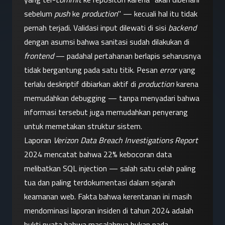
sebelum 
push
 ke 
production
" — kecuali hal itu tidak 
pernah terjadi. Validasi input dilewati di sisi 
backend
dengan asumsi bahwa sanitasi sudah dilakukan di 
frontend
 — padahal pertahanan berlapis seharusnya 
tidak bergantung pada satu titik. Pesan 
error
 yang 
terlalu deskriptif dibiarkan aktif di 
production
 karena 
memudahkan debugging — tanpa menyadari bahwa 
informasi tersebut juga memudahkan penyerang 
untuk memetakan struktur sistem.
Laporan 
Verizon Data Breach Investigations Report
2024 mencatat bahwa 22% kebocoran data 
melibatkan SQL injection — salah satu celah paling 
tua dan paling terdokumentasi dalam sejarah 
keamanan web. Fakta bahwa kerentanan ini masih 
mendominasi laporan insiden di tahun 2024 adalah 
bukti nyata bahwa masalahnya bukan pada 