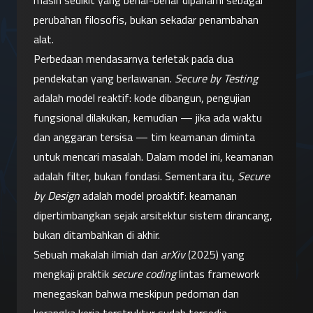
masih sedikit yang benar-benar dipahami sebagai 
perubahan filosofis, bukan sekadar penambahan 
alat.
Perbedaan mendasarnya terletak pada dua 
pendekatan yang berlawanan. 
Secure by Testing
adalah model reaktif: kode dibangun, pengujian 
fungsional dilakukan, kemudian — jika ada waktu 
dan anggaran tersisa — tim keamanan diminta 
untuk mencari masalah. Dalam model ini, keamanan 
adalah filter, bukan fondasi. Sementara itu, 
Secure 
by Design
 adalah model proaktif: keamanan 
dipertimbangkan sejak arsitektur sistem dirancang, 
bukan ditambahkan di akhir.
Sebuah makalah ilmiah dari 
arXiv
 (2025) yang 
mengkaji praktik 
secure coding
 lintas framework 
menegaskan bahwa meskipun pedoman dan 