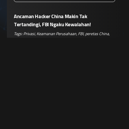
Ancaman Hacker China Makin Tak
Tertandingi, FBI Ngaku Kewalahan!
Tags:
Privasi
,
Keamanan Perusahaan
,
FBI
,
peretas China
,
dunia maya
Baca Selengkapnya
Sebelumnya
Selanjutnya
Berlangganan
Newsletter